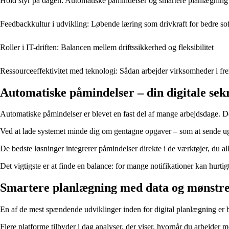
Hold styr på dagen: Automatiske påmindelser og smartere planlægning
Feedbackkultur i udvikling: Løbende læring som drivkraft for bedre so
Roller i IT-driften: Balancen mellem driftssikkerhed og fleksibilitet
Ressourceeffektivitet med teknologi: Sådan arbejder virksomheder i fr
Automatiske påmindelser – din digitale sek
Automatiske påmindelser er blevet en fast del af mange arbejdsdage. De
Ved at lade systemet minde dig om gentagne opgaver – som at sende ugent
De bedste løsninger integrerer påmindelser direkte i de værktøjer, du al
Det vigtigste er at finde en balance: for mange notifikationer kan hurti
Smartere planlægning med data og mønstr
En af de mest spændende udviklinger inden for digital planlægning er bru
Flere platforme tilbyder i dag analyser, der viser, hvornår du arbejder 