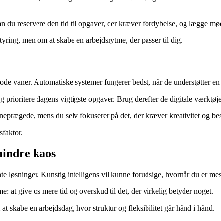
n du reservere den tid til opgaver, der kræver fordybelse, og lægge mø
ring, men om at skabe en arbejdsrytme, der passer til dig.
ode vaner. Automatiske systemer fungerer bedst, når de understøtter en 
ioritere dagens vigtigste opgaver. Brug derefter de digitale værktøjer ti
tineprægede, mens du selv fokuserer på det, der kræver kreativitet og bes
sfaktor.
mindre kaos
te løsninger. Kunstig intelligens vil kunne forudsige, hvornår du er mest
 at give os mere tid og overskud til det, der virkelig betyder noget.
 skabe en arbejdsdag, hvor struktur og fleksibilitet går hånd i hånd.