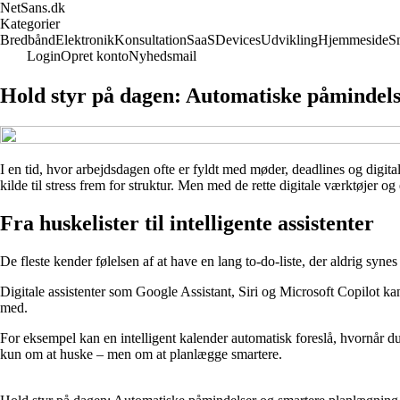
NetSans.dk
Kategorier
Bredbånd
Elektronik
Konsultation
SaaS
Devices
Udvikling
Hjemmeside
S
Login
Opret konto
Nyhedsmail
Hold styr på dagen: Automatiske påmindels
I en tid, hvor arbejdsdagen ofte er fyldt med møder, deadlines og digita
kilde til stress frem for struktur. Men med de rette digitale værktøjer o
Fra huskelister til intelligente assistenter
De fleste kender følelsen af at have en lang to-do-liste, der aldrig sy
Digitale assistenter som Google Assistant, Siri og Microsoft Copilot 
med.
For eksempel kan en intelligent kalender automatisk foreslå, hvornår d
kun om at huske – men om at planlægge smartere.