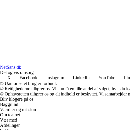
NetSans.dk
Del og vis omsorg
X
Facebook
Instagram
LinkedIn
YouTube
Pin
© Uautoriseret brug er forbudt.
© Rettighederne tilhører os. Vi kan få en lille andel af salget, hvis du
© Ophavsretten tilhører os og alt indhold er beskyttet. Vi samarbejder 
Bliv klogere på os
Baggrund
Værdier og mission
Om teamet
Vær med
Afdelinger