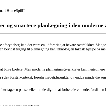
mart Home
Spil
IT
er og smartere planlægning i den moderne 
le afbrydelser, kan det være en udfordring at bevare overblikket. Mange 
g en bevidst tilgang til planlægning kan teknologien faktisk hjælpe os me
nes at blive kortere. Men moderne planlægningsværktøjer kan meget mere 
kan i dag forstå kontekst, foreslå mødetidspunkter og endda minde dig 
u bør tage en pause, eller minde dig om at forberede et møde, fordi den