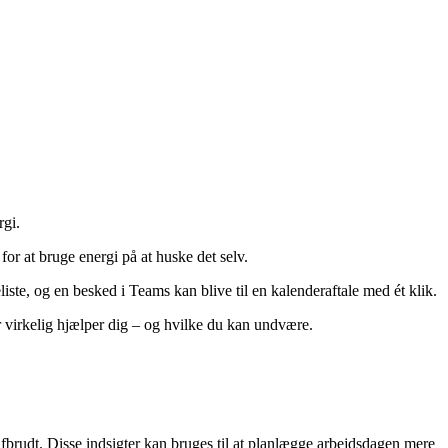
rgi.
or at bruge energi på at huske det selv.
iste, og en besked i Teams kan blive til en kalenderaftale med ét klik.
der virkelig hjælper dig – og hvilke du kan undvære.
 afbrudt. Disse indsigter kan bruges til at planlægge arbejdsdagen mere