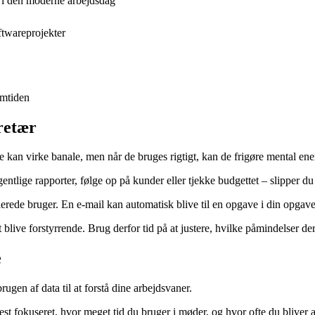
 i den moderne arbejdsdag
ftwareprojekter
emtiden
retær
 kan virke banale, men når de bruges rigtigt, kan de frigøre mental ene
lige rapporter, følge op på kunder eller tjekke budgettet – slipper du f
lerede bruger. En e-mail kan automatisk blive til en opgave i din opgavel
gt blive forstyrrende. Brug derfor tid på at justere, hvilke påmindelser 
e
gen af data til at forstå dine arbejdsvaner.
mest fokuseret, hvor meget tid du bruger i møder, og hvor ofte du bliver