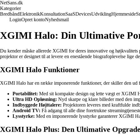
NetSans.dk
Kategorier
Bredbånd
Elektronik
Konsultation
SaaS
Devices
Udvikling
Hjemmeside
S
Login
Opret konto
Nyhedsmail
XGIMI Halo: Din Ultimative Por
Du kender måske allerede XGIMI for deres innovative og højkvalitets
projektor er designet til at levere en enestående biografoplevelse lige de
XGIMI Halo Funktioner
XGIMI Halo har en række imponerende funktioner, der skiller den ud 
Portabilitet:
Med sit kompakte design og lette vægt er XGIMI Ha
Ultra HD Opløsning:
Nyd skarpe og klare billeder med den im
Indbyggede Højttalere:
Projektoren leveres med kraftfulde indby
Android TV:
Få adgang til alle dine foretrukne streamingtjenes
Lysstyrke:
Med en imponerende lysstyrke garanterer XGIMI Halo 
XGIMI Halo Plus: Den Ultimative Opgrade