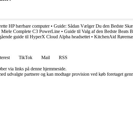
 rette HP bærbare computer
•
Guide: Sådan Vælger Du den Bedste Skærep
er: Miele Complete C3 PowerLine
•
Guide til Valg af den Bedste Beats B
ående guide til HyperX Cloud Alpha headsettet
•
KitchenAid Røremask
terest
TikTok
Mail
RSS
 køber via links på denne hjemmeside.
med udvalgte partnere og kan modtage provision ved køb foretaget gennem