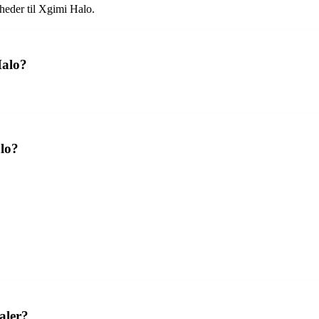
heder til Xgimi Halo.
Halo?
alo?
aler?