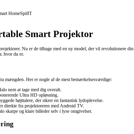
mart Home
Spil
IT
table Smart Projektor
 projektorer. Nu er de tilbage med en ny model, der vil revolutioner
r, hvor du er.
fra mængden. Her er nogle af de mest bemærkelsesværdige:
lo nem at tage med dig overalt.
ponerende Ultra HD opløsning.
ggede højttalere, der sikrer en fantastisk lydoplevelse.
ter direkte fra projektoreren med Android TV.
skarpe og klare billeder selv i lyse omgivelser.
ring