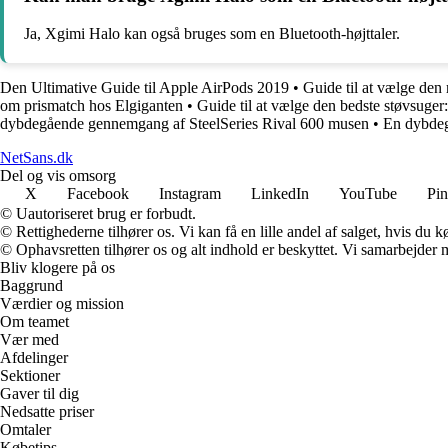
Ja, Xgimi Halo kan også bruges som en Bluetooth-højttaler.
Den Ultimative Guide til Apple AirPods 2019
•
Guide til at vælge den
om prismatch hos Elgiganten
•
Guide til at vælge den bedste støvsug
dybdegående gennemgang af SteelSeries Rival 600 musen
•
En dybdeg
NetSans.dk
Del og vis omsorg
X
Facebook
Instagram
LinkedIn
YouTube
Pin
© Uautoriseret brug er forbudt.
© Rettighederne tilhører os. Vi kan få en lille andel af salget, hvis du
© Ophavsretten tilhører os og alt indhold er beskyttet. Vi samarbejder 
Bliv klogere på os
Baggrund
Værdier og mission
Om teamet
Vær med
Afdelinger
Sektioner
Gaver til dig
Nedsatte priser
Omtaler
Købetips