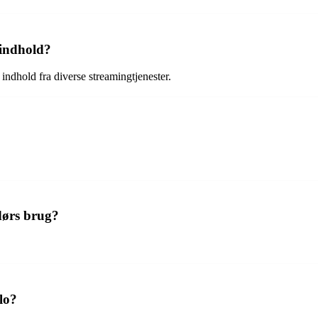
 indhold?
ndhold fra diverse streamingtjenester.
dørs brug?
lo?