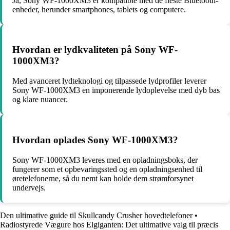
Ja, Sony WF-1000XM3 er kompatible med de fleste Bluetooth-
enheder, herunder smartphones, tablets og computere.
Hvordan er lydkvaliteten på Sony WF-
1000XM3?
Med avanceret lydteknologi og tilpassede lydprofiler leverer
Sony WF-1000XM3 en imponerende lydoplevelse med dyb bas
og klare nuancer.
Hvordan oplades Sony WF-1000XM3?
Sony WF-1000XM3 leveres med en opladningsboks, der
fungerer som et opbevaringssted og en opladningsenhed til
øretelefonerne, så du nemt kan holde dem strømforsynet
undervejs.
Den ultimative guide til Skullcandy Crusher hovedtelefoner
•
Radiostyrede Vægure hos Elgiganten: Det ultimative valg til præcis