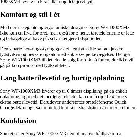
1000XM3 levere en krystalklar og detaljeret lyd.
Komfort og stil i ét
Med deres elegante og ergonomiske design er Sony WF-1000XM3
ikke kun en fryd for øret, men også for øjnene. Øretelefonerne er lette
og behagelige at have på, selv i længere tidsperioder.
Den smarte berøringsstyring gør det nemt at skifte sange, justere
lydstyrken og besvare opkald med enkle swipe-bevægelser. Det gør
Sony WF-1000XM3 til det ideelle valg for folk på farten, der ikke vil
gå på kompromis med lydkvaliteten.
Lang batterilevetid og hurtig opladning
Sony WF-1000XM3 leverer op til 6 timers afspilning på en enkelt
opladning, og med det medfølgende etui kan du få op til 24 timers
ekstra batterilevetid. Derudover understøtter øretelefonerne Quick
Charge-teknologi, så du hurtigt kan få ekstra strøm, når du er på farten.
Konklusion
Samlet set er Sony WF-1000XM3 den ultimative trådløse in-ear