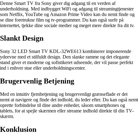
Denne Smart TV fra Sony giver dig adgang til en verden af
underholdning. Med indbygget WiFi og adgang til streamingtjenester
som Netflix, YouTube og Amazon Prime Video kan du nemt finde og
se dine foretrukne film og tv-programmer. Du kan også surfe på
internettet, tjekke dine sociale medier og meget mere direkte fra dit tv.
Slankt Design
Sony 32 LED Smart TV KDL-32WE613 kombinerer imponerende
ydeevne med et stilfuldt design. Den slanke ramme og det elegante
stand giver et moderne og sofistikeret udseende, der vil passe perfekt
ind i enhver stue eller underholdningscenter.
Brugervenlig Betjening
Med en intuitiv fjernbetjening og brugervenligt grænseflade er det
nemt at navigere og finde det indhold, du leder efter. Du kan også nemt
oprette forbindelse til dine andre enheder, såsom smartphones og
tablets, for at spejle skærmen eller streame indhold direkte til din TV-
skærm.
Konklusion