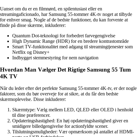
Uanset om du er en filmnørd, en spilentusiast eller en
streamingaficionado, har Samsung 55-tommer 4K-tv noget at tilbyde
for enhver smag. Nogle af de bedste funktioner, du kan forvente at
finde på disse skærme, inkluderer:
Quantum Dot-teknologi for forbedret farvegengivelse
High Dynamic Range (HDR) for en bredere kontrastområde
Smart TV-funktionalitet med adgang til streamingtjenester som
Netflix og Disney+
Indbygget stemmestyring for nem navigation
Hvordan Man Vælger Det Rigtige Samsung 55 Tum
4K TV
Når du leder efter det perfekte Samsung 55-tommer 4K-tv, er der nogle
faktorer, som du bør overveje for at sikre, at du får den bedste
skærmoplevelse. Disse inkluderer:
Skærmtype: Vælg mellem LED, QLED eller OLED i henhold
til dine præferencer.
Opdateringshastighed: En høj opdateringshastighed giver en
smidigere billedgengivelse for actionfyldte scener.
Tilslutningsmuligheder: Vær opmærksom på antallet af HDMI-