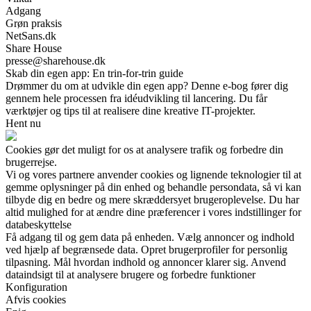
Adgang
Grøn praksis
NetSans.dk
Share House
presse@sharehouse.dk
Skab din egen app: En trin-for-trin guide
Drømmer du om at udvikle din egen app? Denne e-bog fører dig
gennem hele processen fra idéudvikling til lancering. Du får
værktøjer og tips til at realisere dine kreative IT-projekter.
Hent nu
Cookies gør det muligt for os at analysere trafik og forbedre din
brugerrejse.
Vi og vores partnere anvender cookies og lignende teknologier til at
gemme oplysninger på din enhed og behandle persondata, så vi kan
tilbyde dig en bedre og mere skræddersyet brugeroplevelse. Du har
altid mulighed for at ændre dine præferencer i vores indstillinger for
databeskyttelse
Få adgang til og gem data på enheden. Vælg annoncer og indhold
ved hjælp af begrænsede data. Opret brugerprofiler for personlig
tilpasning. Mål hvordan indhold og annoncer klarer sig. Anvend
dataindsigt til at analysere brugere og forbedre funktioner
Konfiguration
Afvis cookies