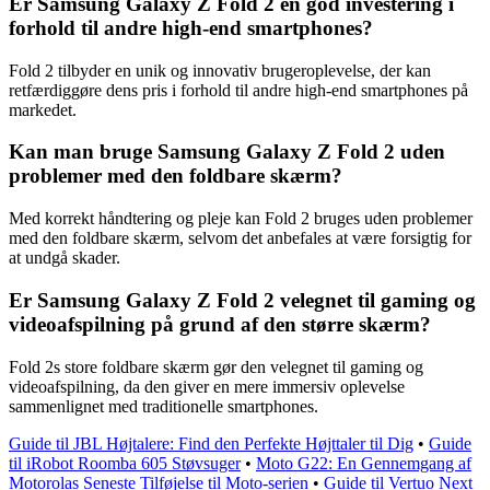
Er Samsung Galaxy Z Fold 2 en god investering i
forhold til andre high-end smartphones?
Fold 2 tilbyder en unik og innovativ brugeroplevelse, der kan
retfærdiggøre dens pris i forhold til andre high-end smartphones på
markedet.
Kan man bruge Samsung Galaxy Z Fold 2 uden
problemer med den foldbare skærm?
Med korrekt håndtering og pleje kan Fold 2 bruges uden problemer
med den foldbare skærm, selvom det anbefales at være forsigtig for
at undgå skader.
Er Samsung Galaxy Z Fold 2 velegnet til gaming og
videoafspilning på grund af den større skærm?
Fold 2s store foldbare skærm gør den velegnet til gaming og
videoafspilning, da den giver en mere immersiv oplevelse
sammenlignet med traditionelle smartphones.
Guide til JBL Højtalere: Find den Perfekte Højttaler til Dig
•
Guide
til iRobot Roomba 605 Støvsuger
•
Moto G22: En Gennemgang af
Motorolas Seneste Tilføjelse til Moto-serien
•
Guide til Vertuo Next