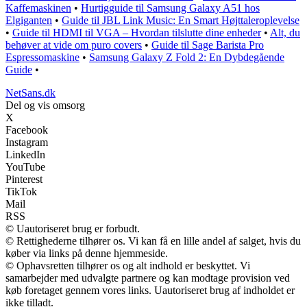
Kaffemaskinen
•
Hurtigguide til Samsung Galaxy A51 hos
Elgiganten
•
Guide til JBL Link Music: En Smart Højttaleroplevelse
•
Guide til HDMI til VGA – Hvordan tilslutte dine enheder
•
Alt, du
behøver at vide om puro covers
•
Guide til Sage Barista Pro
Espressomaskine
•
Samsung Galaxy Z Fold 2: En Dybdegående
Guide
•
NetSans.dk
Del og vis omsorg
X
Facebook
Instagram
LinkedIn
YouTube
Pinterest
TikTok
Mail
RSS
© Uautoriseret brug er forbudt.
© Rettighederne tilhører os. Vi kan få en lille andel af salget, hvis du
køber via links på denne hjemmeside.
© Ophavsretten tilhører os og alt indhold er beskyttet. Vi
samarbejder med udvalgte partnere og kan modtage provision ved
køb foretaget gennem vores links. Uautoriseret brug af indholdet er
ikke tilladt.