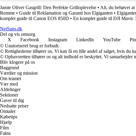
Jamie Oliver Gasgrill: Den Perfekte Grilloplevelse
•
Alt, du behøver at
Remme
•
Guide til Reklamation og Garanti hos Elgiganten
•
Elgigante
komplet guide til Canon EOS 850D
•
En komplet guide til DJI Mavic 3 
NetSans.dk
Del og vis omsorg
X
Facebook
Instagram
LinkedIn
YouTube
Pin
© Uautoriseret brug er forbudt.
© Rettighederne tilhører os. Vi kan få en lille andel af salget, hvis du
© Ophavsretten tilhører os og alt indhold er beskyttet. Vi samarbejder 
Bliv klogere på os
Baggrund
Værdier og mission
Om teamet
Vær med
Afdelinger
Sektioner
Gaver til dig
Nedsatte priser
Omtaler
Købetips
Hjælp
Film
Fakta