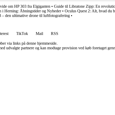
 vide om HP 303 fra Elgiganten
•
Guide til Libratone Zipp: En revoluti
n i Herning: Åbningstider og Nyheder
•
Oculus Quest 2: Alt, hvad du b
– den ultimative drone til luftfotografering
•
terest
TikTok
Mail
RSS
 køber via links på denne hjemmeside.
med udvalgte partnere og kan modtage provision ved køb foretaget gennem