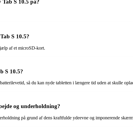
y Tab S 10.5 på?
Tab S 10.5?
ælp af et microSD-kort.
b S 10.5?
atterilevetid, så du kan nyde tabletten i længere tid uden at skulle opl
rbejde og underholdning?
derholdning på grund af dens kraftfulde ydeevne og imponerende skærmk