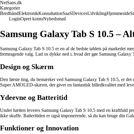
NetSans.dk
Kategorier
Bredbånd
Elektronik
Konsultation
SaaS
Devices
Udvikling
Hjemmeside
S
Login
Opret konto
Nyhedsmail
Samsung Galaxy Tab S 10.5 – Alt
Samsung Galaxy Tab S 10.5 er en af de bedste tablets på markedet med 
fremragende valg. Lad os dykke ned i, hvad der gør Samsung Galaxy T
Design og Skærm
Den første ting, du bemærker ved Samsung Galaxy Tab S 10.5, er det e
Super AMOLED-skærm, der giver en fantastisk billedkvalitet med levend
Ydeevne og Batteritid
Under hætten leveres Samsung Galaxy Tab S 10.5 med en kraftfuld proces
ikke skuffe. Batteritiden er også imponerende, så du kan bruge din Gal
Funktioner og Innovation