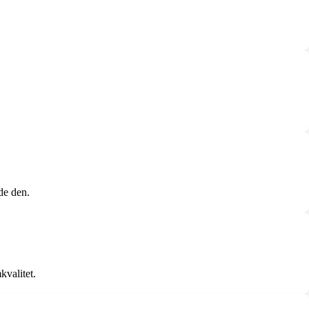
ade den.
valitet.