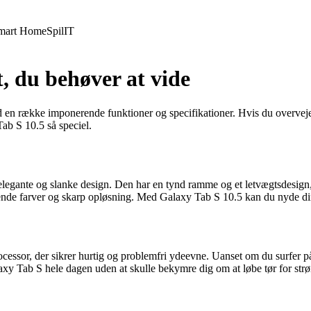
mart Home
Spil
IT
, du behøver at vide
en række imponerende funktioner og specifikationer. Hvis du overvejer 
ab S 10.5 så speciel.
legante og slanke design. Den har en tynd ramme og et letvægtsdesign,
e farver og skarp opløsning. Med Galaxy Tab S 10.5 kan du nyde dine fi
sor, der sikrer hurtig og problemfri ydeevne. Uanset om du surfer på ne
axy Tab S hele dagen uden at skulle bekymre dig om at løbe tør for str