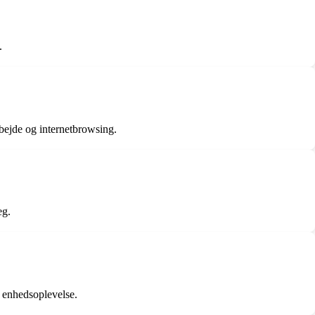
.
rbejde og internetbrowsing.
eg.
 enhedsoplevelse.