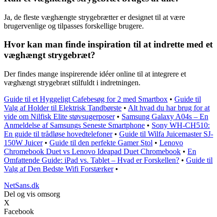
Ja, de fleste væghængte strygebrætter er designet til at være
brugervenlige og tilpasses forskellige brugere.
Hvor kan man finde inspiration til at indrette med et
væghængt strygebræt?
Der findes mange inspirerende idéer online til at integrere et
væghængt strygebræt stilfuldt i indretningen.
Guide til et Hyggeligt Cafebesøg for 2 med Smartbox
•
Guide til
Valg af Holder til Elektrisk Tandbørste
•
Alt hvad du har brug for at
vide om Nilfisk Elite støvsugerposer
•
Samsung Galaxy A04s – En
Anmeldelse af Samsungs Seneste Smartphone
•
Sony WH-CH510:
En guide til trådløse hovedtelefoner
•
Guide til Wilfa Juicemaster SJ-
150W Juicer
•
Guide til den perfekte Gamer Stol
•
Lenovo
Chromebook Duet vs Lenovo Ideapad Duet Chromebook
•
En
Omfattende Guide: iPad vs. Tablet – Hvad er Forskellen?
•
Guide til
Valg af Den Bedste Wifi Forstærker
•
NetSans.dk
Del og vis omsorg
X
Facebook