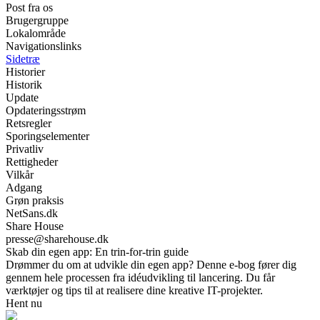
Post fra os
Brugergruppe
Lokalområde
Navigationslinks
Sidetræ
Historier
Historik
Update
Opdateringsstrøm
Retsregler
Sporingselementer
Privatliv
Rettigheder
Vilkår
Adgang
Grøn praksis
NetSans.dk
Share House
presse@sharehouse.dk
Skab din egen app: En trin-for-trin guide
Drømmer du om at udvikle din egen app? Denne e-bog fører dig
gennem hele processen fra idéudvikling til lancering. Du får
værktøjer og tips til at realisere dine kreative IT-projekter.
Hent nu