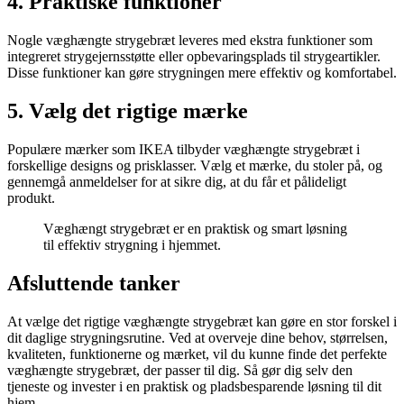
4. Praktiske funktioner
Nogle væghængte strygebræt leveres med ekstra funktioner som
integreret strygejernsstøtte eller opbevaringsplads til strygeartikler.
Disse funktioner kan gøre strygningen mere effektiv og komfortabel.
5. Vælg det rigtige mærke
Populære mærker som IKEA tilbyder væghængte strygebræt i
forskellige designs og prisklasser. Vælg et mærke, du stoler på, og
gennemgå anmeldelser for at sikre dig, at du får et pålideligt
produkt.
Væghængt strygebræt er en praktisk og smart løsning
til effektiv strygning i hjemmet.
Afsluttende tanker
At vælge det rigtige væghængte strygebræt kan gøre en stor forskel i
dit daglige strygningsrutine. Ved at overveje dine behov, størrelsen,
kvaliteten, funktionerne og mærket, vil du kunne finde det perfekte
væghængte strygebræt, der passer til dig. Så gør dig selv den
tjeneste og invester i en praktisk og pladsbesparende løsning til dit
hjem.