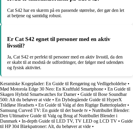
Cat S42 har en skærm på en passende størrelse, der gør den let
at betjene og samtidig robust.
Er Cat S42 egnet til personer med en aktiv
livsstil?
Ja, Cat S42 er perfekt til personer med en aktiv livsstil, da den
er skabt til at modstå de udfordringer, der følger med udendørs
og fysisk aktivitet.
Keramiske Kogeplader: En Guide til Rengøring og Vedligeholdelse
•
Mød Motorola Edge 30 Neo: En Kraftfuld Smartphone
•
En Guide til
Skagen Hybrid Smartwatches for Damer
•
Guide til Bose Soundbar
500: Alt du behøver at vide
•
En Dybdegående Guide til HyperX
Trådløse Headsets
•
En Guide til Valg af den Rigtige Batterioplader
•
Samsung Curved TV: En guide til det buede tv
•
Nutribullet Blender:
Den Ultimative Guide til Valg og Brug af Nutribullet Blender i
Danmark
•
In-depth Guide til LED TV, TV LED og LCD TV
•
Guide
til HP 304 Blækpatroner: Alt, du behøver at vide
•