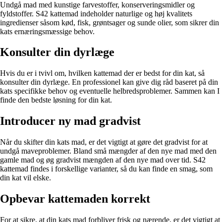
Undgå mad med kunstige farvestoffer, konserveringsmidler og
fyldstoffer. S42 kattemad indeholder naturlige og høj kvalitets
ingredienser såsom kød, fisk, grøntsager og sunde olier, som sikrer din
kats ernæringsmæssige behov.
Konsulter din dyrlæge
Hvis du er i tvivl om, hvilken kattemad der er bedst for din kat, så
konsulter din dyrlæge. En professionel kan give dig råd baseret på din
kats specifikke behov og eventuelle helbredsproblemer. Sammen kan I
finde den bedste løsning for din kat.
Introducer ny mad gradvist
Når du skifter din kats mad, er det vigtigt at gøre det gradvist for at
undgå maveproblemer. Bland små mængder af den nye mad med den
gamle mad og øg gradvist mængden af den nye mad over tid. S42
kattemad findes i forskellige varianter, så du kan finde en smag, som
din kat vil elske.
Opbevar kattemaden korrekt
For at sikre, at din kats mad forbliver frisk og nærende, er det vigtigt at