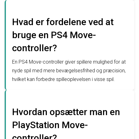
Hvad er fordelene ved at
bruge en PS4 Move-
controller?
En PS4 Move-controller giver spillere mulighed for at
nyde spil med mere bevægelsesfrihed og præcision,
hvilket kan forbedre spilleoplevelsen i visse spil.
Hvordan opsætter man en
PlayStation Move-
controller?