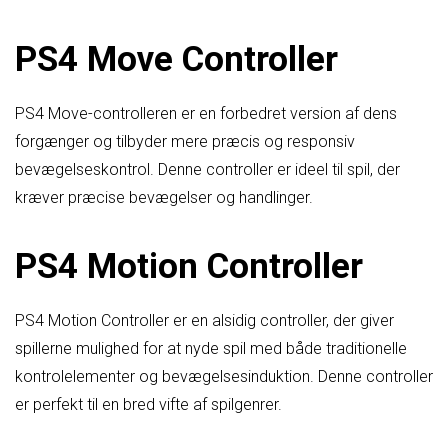
PS4 Move Controller
PS4 Move-controlleren er en forbedret version af dens
forgænger og tilbyder mere præcis og responsiv
bevægelseskontrol. Denne controller er ideel til spil, der
kræver præcise bevægelser og handlinger.
PS4 Motion Controller
PS4 Motion Controller er en alsidig controller, der giver
spillerne mulighed for at nyde spil med både traditionelle
kontrolelementer og bevægelsesinduktion. Denne controller
er perfekt til en bred vifte af spilgenrer.