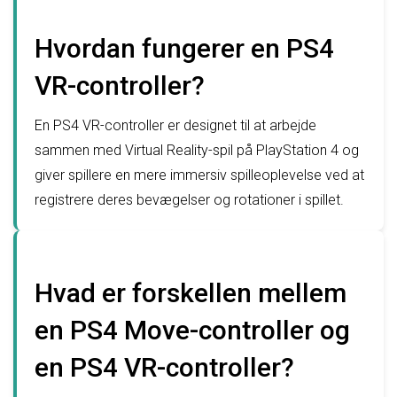
Hvordan fungerer en PS4
VR-controller?
En PS4 VR-controller er designet til at arbejde
sammen med Virtual Reality-spil på PlayStation 4 og
giver spillere en mere immersiv spilleoplevelse ved at
registrere deres bevægelser og rotationer i spillet.
Hvad er forskellen mellem
en PS4 Move-controller og
en PS4 VR-controller?