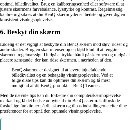
optimal billedkvalitet. Brug en kalibreringsenhed eller software til at
justere skærmens farvebalance, lysstyrke og kontrast. Regelmæssig
kalibrering sikrer, at din BenQ-skærm yder sit bedste og giver dig en
konsistent visningsoplevelse.
6. Beskyt din skærm
Endelig er det vigtigt at beskytte din BenQ-skærm mod støv, ridser og
andre skader. Brug en skærmrenser og en blød klud til at rengøre
skærmen regelmæssigt. Undgå at trykke hårdt på skærmen og undgå at
placere genstande, der kan ridse skærmen, i nærheden af den.
BenQ-skærme er designet til at levere iøjnefaldende
billedkvalitet og en behagelig visningsoplevelse. Ved at
følge disse tips kan du optimere din skærm og få mest
muligt ud af dit BenQ-produkt. – BenQ Teamet.
Med de nævnte tips kan du forbedre din computerskærmoplevelse
markant og få det bedste udbytte af din BenQ-skærm. Udforsk de
forskellige funktioner på din skærm og tilpas indstillingerne efter dine
præferencer for at opnå den optimale visningsoplevelse.