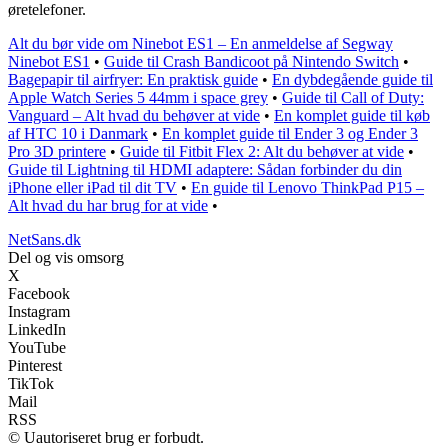
øretelefoner.
Alt du bør vide om Ninebot ES1 – En anmeldelse af Segway
Ninebot ES1
•
Guide til Crash Bandicoot på Nintendo Switch
•
Bagepapir til airfryer: En praktisk guide
•
En dybdegående guide til
Apple Watch Series 5 44mm i space grey
•
Guide til Call of Duty:
Vanguard – Alt hvad du behøver at vide
•
En komplet guide til køb
af HTC 10 i Danmark
•
En komplet guide til Ender 3 og Ender 3
Pro 3D printere
•
Guide til Fitbit Flex 2: Alt du behøver at vide
•
Guide til Lightning til HDMI adaptere: Sådan forbinder du din
iPhone eller iPad til dit TV
•
En guide til Lenovo ThinkPad P15 –
Alt hvad du har brug for at vide
•
NetSans.dk
Del og vis omsorg
X
Facebook
Instagram
LinkedIn
YouTube
Pinterest
TikTok
Mail
RSS
© Uautoriseret brug er forbudt.