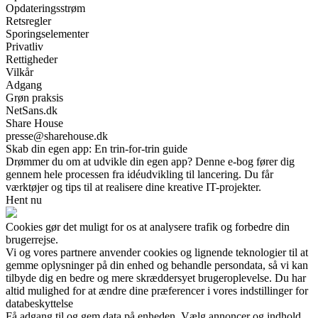
Opdateringsstrøm
Retsregler
Sporingselementer
Privatliv
Rettigheder
Vilkår
Adgang
Grøn praksis
NetSans.dk
Share House
presse@sharehouse.dk
Skab din egen app: En trin-for-trin guide
Drømmer du om at udvikle din egen app? Denne e-bog fører dig
gennem hele processen fra idéudvikling til lancering. Du får
værktøjer og tips til at realisere dine kreative IT-projekter.
Hent nu
Cookies gør det muligt for os at analysere trafik og forbedre din
brugerrejse.
Vi og vores partnere anvender cookies og lignende teknologier til at
gemme oplysninger på din enhed og behandle persondata, så vi kan
tilbyde dig en bedre og mere skræddersyet brugeroplevelse. Du har
altid mulighed for at ændre dine præferencer i vores indstillinger for
databeskyttelse
Få adgang til og gem data på enheden. Vælg annoncer og indhold