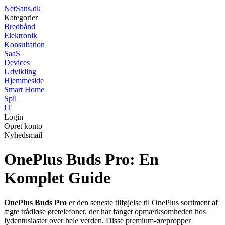
NetSans.dk
Kategorier
Bredbånd
Elektronik
Konsultation
SaaS
Devices
Udvikling
Hjemmeside
Smart Home
Spil
IT
Login
Opret konto
Nyhedsmail
OnePlus Buds Pro: En
Komplet Guide
OnePlus Buds Pro
er den seneste tilføjelse til OnePlus sortiment af
ægte trådløse øretelefoner, der har fanget opmærksomheden hos
lydentusiaster over hele verden. Disse premium-ørepropper