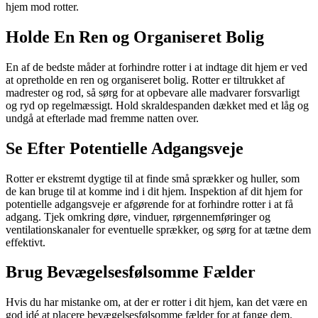
hjem mod rotter.
Holde En Ren og Organiseret Bolig
En af de bedste måder at forhindre rotter i at indtage dit hjem er ved
at opretholde en ren og organiseret bolig. Rotter er tiltrukket af
madrester og rod, så sørg for at opbevare alle madvarer forsvarligt
og ryd op regelmæssigt. Hold skraldespanden dækket med et låg og
undgå at efterlade mad fremme natten over.
Se Efter Potentielle Adgangsveje
Rotter er ekstremt dygtige til at finde små sprækker og huller, som
de kan bruge til at komme ind i dit hjem. Inspektion af dit hjem for
potentielle adgangsveje er afgørende for at forhindre rotter i at få
adgang. Tjek omkring døre, vinduer, rørgennemføringer og
ventilationskanaler for eventuelle sprækker, og sørg for at tætne dem
effektivt.
Brug Bevægelsesfølsomme Fælder
Hvis du har mistanke om, at der er rotter i dit hjem, kan det være en
god idé at placere bevægelsesfølsomme fælder for at fange dem.