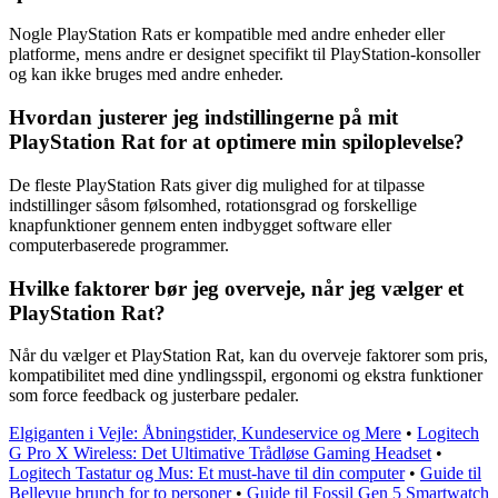
Nogle PlayStation Rats er kompatible med andre enheder eller
platforme, mens andre er designet specifikt til PlayStation-konsoller
og kan ikke bruges med andre enheder.
Hvordan justerer jeg indstillingerne på mit
PlayStation Rat for at optimere min spiloplevelse?
De fleste PlayStation Rats giver dig mulighed for at tilpasse
indstillinger såsom følsomhed, rotationsgrad og forskellige
knapfunktioner gennem enten indbygget software eller
computerbaserede programmer.
Hvilke faktorer bør jeg overveje, når jeg vælger et
PlayStation Rat?
Når du vælger et PlayStation Rat, kan du overveje faktorer som pris,
kompatibilitet med dine yndlingsspil, ergonomi og ekstra funktioner
som force feedback og justerbare pedaler.
Elgiganten i Vejle: Åbningstider, Kundeservice og Mere
•
Logitech
G Pro X Wireless: Det Ultimative Trådløse Gaming Headset
•
Logitech Tastatur og Mus: Et must-have til din computer
•
Guide til
Bellevue brunch for to personer
•
Guide til Fossil Gen 5 Smartwatch