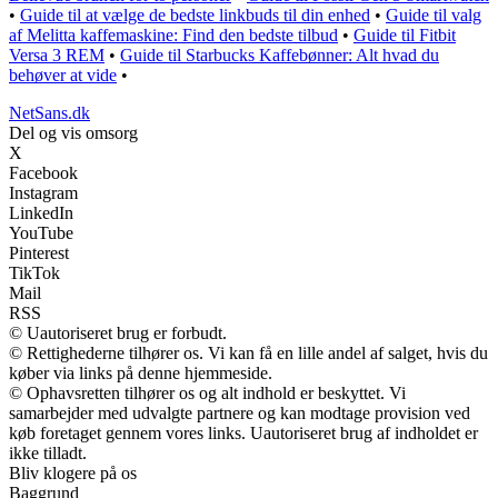
•
Guide til at vælge de bedste linkbuds til din enhed
•
Guide til valg
af Melitta kaffemaskine: Find den bedste tilbud
•
Guide til Fitbit
Versa 3 REM
•
Guide til Starbucks Kaffebønner: Alt hvad du
behøver at vide
•
NetSans.dk
Del og vis omsorg
X
Facebook
Instagram
LinkedIn
YouTube
Pinterest
TikTok
Mail
RSS
© Uautoriseret brug er forbudt.
© Rettighederne tilhører os. Vi kan få en lille andel af salget, hvis du
køber via links på denne hjemmeside.
© Ophavsretten tilhører os og alt indhold er beskyttet. Vi
samarbejder med udvalgte partnere og kan modtage provision ved
køb foretaget gennem vores links. Uautoriseret brug af indholdet er
ikke tilladt.
Bliv klogere på os
Baggrund