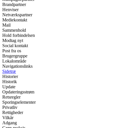
Brandpartner
Henviser
Netværkspartner
Mediekontakt
Mail
Sammenhold
Hold forbindelsen
Modtag nyt
Social kontakt
Post fra os
Brugergruppe
Lokalområde
Navigationslinks
Sidetræ
Historier
Historik
Update
Opdateringsstrøm
Retsregler
Sporingselementer
Privatliv
Rettigheder
Vilkår
Adgang
Grøn praksis