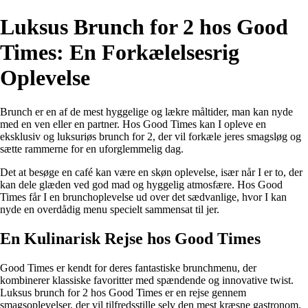
Luksus Brunch for 2 hos Good
Times: En Forkælelsesrig
Oplevelse
Brunch er en af de mest hyggelige og lækre måltider, man kan nyde
med en ven eller en partner. Hos Good Times kan I opleve en
eksklusiv og luksuriøs brunch for 2, der vil forkæle jeres smagsløg og
sætte rammerne for en uforglemmelig dag.
Det at besøge en café kan være en skøn oplevelse, især når I er to, der
kan dele glæden ved god mad og hyggelig atmosfære. Hos Good
Times får I en brunchoplevelse ud over det sædvanlige, hvor I kan
nyde en overdådig menu specielt sammensat til jer.
En Kulinarisk Rejse hos Good Times
Good Times er kendt for deres fantastiske brunchmenu, der
kombinerer klassiske favoritter med spændende og innovative twist.
Luksus brunch for 2 hos Good Times er en rejse gennem
smagsoplevelser, der vil tilfredsstille selv den mest kræsne gastronom.