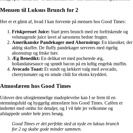
Menuen til Luksus Brunch for 2
Her er et glimt af, hvad I kan forvente på menuen hos Good Times:
Friskpresset Juice:
Start jeres brunch med en forfriskende og
velsmagende juice lavet af sæsonens bedste frugter.
Amerikanske Pandekager med Ahornsirup:
En klassiker, der
aldrig skuffer. De fluffy pandekager serveres med rigelig
ahornsirup og friske bær.
Æg Benedikt:
En delikat ret med pocherede æg,
hollandaisesauce og sprødt bacon på en luftig engelsk muffin.
Avocado Toast:
Et sundt og lækkert valg med avocado,
cherrytomater og en smule chili for ekstra krydderi.
Atmosfæren hos Good Times
Udover den uforglemmelige madoplevelse kan I se frem til en
stemningsfuld og hyggelig atmosfære hos Good Times. Caféen er
indrettet med omhu for detaljer, og I vil føle jer velkomne og
afslappede under hele jeres besøg.
Good Times er det perfekte sted at nyde en luksus brunch
for 2 og skabe gode minder sammen.