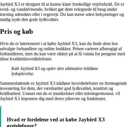
Jaybird X3 er designet til at kunne klare forskellige vejrforhold. De er
sved- og vandafvisende, hvilket gør dem velegnede til brug under
træning udendørs eller i regnvejr. Du kan træne uden bekymringer og
stadig nyde den gode lydkvalitet.
Pris og køb
Hvis du er interesseret i at købe Jaybird X3, kan du finde dem hos
udvalgte forhandlere og online butikker. Prisen varierer afhængigt af
forhandleren, men du kan være sikker på at få valuta for pengene med
disse kvalitetshovedtelefoner.
Køb Jaybird X3 og oplev den ultimative trådløse
lydoplevelse.
Sammenfattende er Jaybird X3 trådløse hovedtelefoner en fremragende
investering for dem, der værdsætter god lydkvalitet, komfort og
holdbarhed. Uanset om du er musikelsker eller træningentusiast, vil
Jaybird X3 imponere dig med deres ydeevne og funktioner.
Hvad er fordelene ved at købe Jaybird X3
øretelefoner?