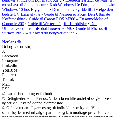
behøver at vide om DJI Mavic Air 2
•
Logitech Tastatur og Mus: Et
must-have til din computer
•
Køb Windows 10: Din guide til at købe
Windows 10 hos Elgiganten
•
Den ultimative guide til at vælge den
bedste UV lommelygte
•
Guide til Nespresso Pixie: Den Ultimate
Kaffemaskine
•
Guide til Canon EOS M200 – En anmeldelse af
Canon M200
•
Guide til Western Digital Harddiske
•
Den
Ultimative Guide til iRobot Braava Jet M6
•
Guide til Microsoft
Surface Pro 7 – Alt hvad du behøver at vide
•
NetSans.dk
Del og vis omsorg
X
Facebook
Instagram
LinkedIn
YouTube
Pinterest
TikTok
Mail
RSS
© Uautoriseret brug er forbudt.
© Rettighederne tilhører os. Vi kan få en lille andel af salget, hvis du
køber via links på denne hjemmeside.
© Ophavsretten tilhører os og alt indhold er beskyttet. Vi
samarbejder med udvalgte partnere og kan modtage provision ved