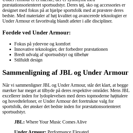
præstationsorienteret sportsudstyr. Deres tøj, sko og accessories er
designet med fokus på at hjælpe sportsfolk med at præstere deres
bedste. Med materialer af høj kvalitet og avancerede teknologier er
Under Armour et favoritvalg blandt atleter i alle discipliner.
Fordele ved Under Armour:
Fokus på ydeevne og komfort
Innovative teknologier, der forbedrer præstationen
Bredt udvalg af sportsudstyr og tilbehør
Stilfuldt design
Sammenligning af JBL og Under Armour
Når vi sammenligner JBL og Under Armour, står det klart, at begge
mærker har meget at tilbyde på deres respektive områder. Mens JBL
excellerer inden for lydoplevelsen med deres topmoderne højttalere
og hovedtelefoner, er Under Armour det foretrukne valg for
sportsfolk, der ønsker det bedste inden for præstationsorienteret
sportsudstyr.
JBL:
Where Your Music Comes Alive
Under Armour:
Performance Elevated