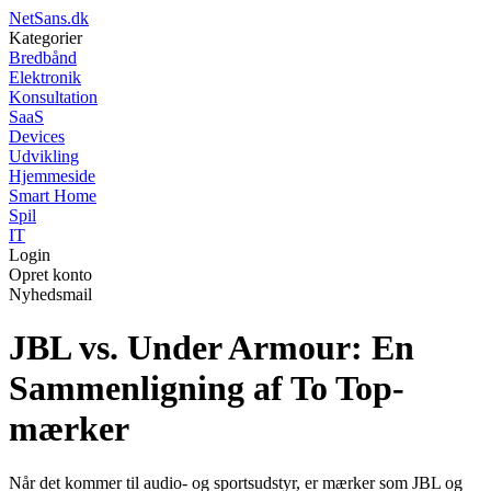
NetSans.dk
Kategorier
Bredbånd
Elektronik
Konsultation
SaaS
Devices
Udvikling
Hjemmeside
Smart Home
Spil
IT
Login
Opret konto
Nyhedsmail
JBL vs. Under Armour: En
Sammenligning af To Top-
mærker
Når det kommer til audio- og sportsudstyr, er mærker som JBL og