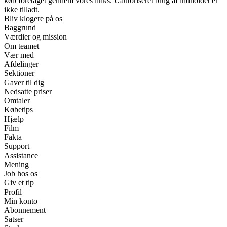
køb foretaget gennem vores links. Uautoriseret brug af indholdet er
ikke tilladt.
Bliv klogere på os
Baggrund
Værdier og mission
Om teamet
Vær med
Afdelinger
Sektioner
Gaver til dig
Nedsatte priser
Omtaler
Købetips
Hjælp
Film
Fakta
Support
Assistance
Mening
Job hos os
Giv et tip
Profil
Min konto
Abonnement
Satser