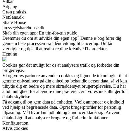
Vilkår
Adgang
Grøn praksis
NetSans.dk
Share House
presse@sharehouse.dk
Skab din egen app: En trin-for-trin guide
Drømmer du om at udvikle din egen app? Denne e-bog fører dig
gennem hele processen fra idéudvikling til lancering. Du får
værktøjer og tips til at realisere dine kreative IT-projekter.
Hent nu
Cookies gør det muligt for os at analysere trafik og forbedre din
brugerrejse.
Vi og vores partnere anvender cookies og lignende teknologier til at
gemme oplysninger på din enhed og behandle persondata, så vi kan
tilbyde dig en bedre og mere skræddersyet brugeroplevelse. Du har
altid mulighed for at ændre dine præferencer i vores indstillinger for
databeskyttelse
Få adgang til og gem data på enheden. Vælg annoncer og indhold
ved hjælp af begrænsede data. Opret brugerprofiler for personlig
tilpasning. Mål hvordan indhold og annoncer klarer sig. Anvend
dataindsigt til at analysere brugere og forbedre funktioner
Konfiguration
Afvis cookies