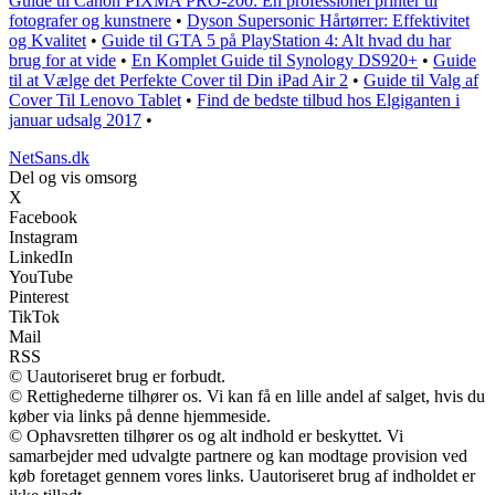
Guide til Canon PIXMA PRO-200: En professionel printer til
fotografer og kunstnere
•
Dyson Supersonic Hårtørrer: Effektivitet
og Kvalitet
•
Guide til GTA 5 på PlayStation 4: Alt hvad du har
brug for at vide
•
En Komplet Guide til Synology DS920+
•
Guide
til at Vælge det Perfekte Cover til Din iPad Air 2
•
Guide til Valg af
Cover Til Lenovo Tablet
•
Find de bedste tilbud hos Elgiganten i
januar udsalg 2017
•
NetSans.dk
Del og vis omsorg
X
Facebook
Instagram
LinkedIn
YouTube
Pinterest
TikTok
Mail
RSS
© Uautoriseret brug er forbudt.
© Rettighederne tilhører os. Vi kan få en lille andel af salget, hvis du
køber via links på denne hjemmeside.
© Ophavsretten tilhører os og alt indhold er beskyttet. Vi
samarbejder med udvalgte partnere og kan modtage provision ved
køb foretaget gennem vores links. Uautoriseret brug af indholdet er