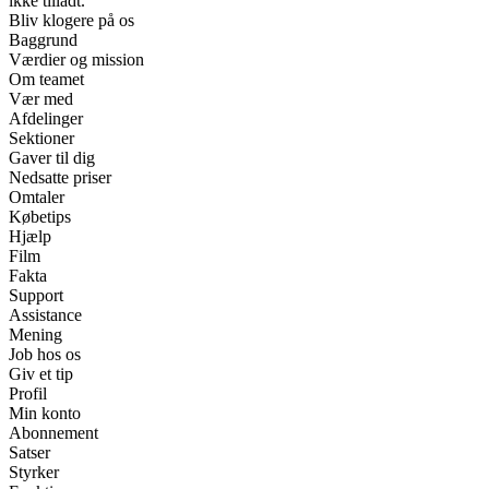
ikke tilladt.
Bliv klogere på os
Baggrund
Værdier og mission
Om teamet
Vær med
Afdelinger
Sektioner
Gaver til dig
Nedsatte priser
Omtaler
Købetips
Hjælp
Film
Fakta
Support
Assistance
Mening
Job hos os
Giv et tip
Profil
Min konto
Abonnement
Satser
Styrker