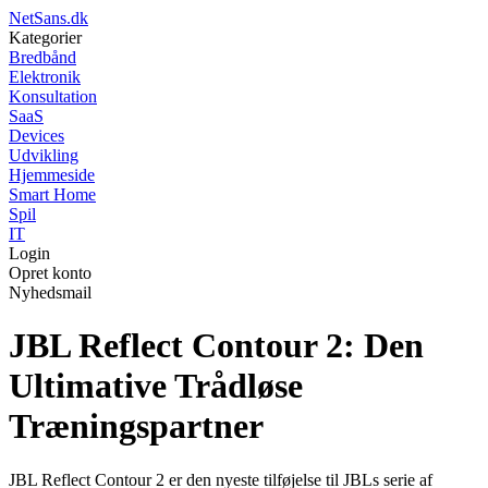
NetSans.dk
Kategorier
Bredbånd
Elektronik
Konsultation
SaaS
Devices
Udvikling
Hjemmeside
Smart Home
Spil
IT
Login
Opret konto
Nyhedsmail
JBL Reflect Contour 2: Den
Ultimative Trådløse
Træningspartner
JBL Reflect Contour 2 er den nyeste tilføjelse til JBLs serie af