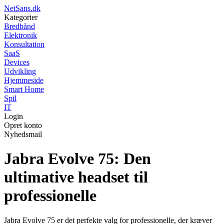
NetSans.dk
Kategorier
Bredbånd
Elektronik
Konsultation
SaaS
Devices
Udvikling
Hjemmeside
Smart Home
Spil
IT
Login
Opret konto
Nyhedsmail
Jabra Evolve 75: Den
ultimative headset til
professionelle
Jabra Evolve 75 er det perfekte valg for professionelle, der kræver