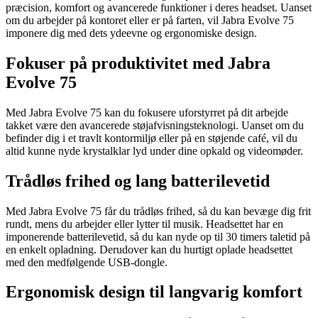
præcision, komfort og avancerede funktioner i deres headset. Uanset
om du arbejder på kontoret eller er på farten, vil Jabra Evolve 75
imponere dig med dets ydeevne og ergonomiske design.
Fokuser på produktivitet med Jabra
Evolve 75
Med Jabra Evolve 75 kan du fokusere uforstyrret på dit arbejde
takket være den avancerede støjafvisningsteknologi. Uanset om du
befinder dig i et travlt kontormiljø eller på en støjende café, vil du
altid kunne nyde krystalklar lyd under dine opkald og videomøder.
Trådløs frihed og lang batterilevetid
Med Jabra Evolve 75 får du trådløs frihed, så du kan bevæge dig frit
rundt, mens du arbejder eller lytter til musik. Headsettet har en
imponerende batterilevetid, så du kan nyde op til 30 timers taletid på
en enkelt opladning. Derudover kan du hurtigt oplade headsettet
med den medfølgende USB-dongle.
Ergonomisk design til langvarig komfort