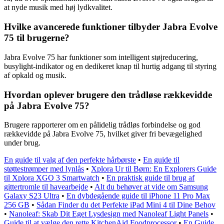
at nyde musik med høj lydkvalitet.
Hvilke avancerede funktioner tilbyder Jabra Evolve
75 til brugerne?
Jabra Evolve 75 har funktioner som intelligent støjreducering,
busylight-indikator og en dedikeret knap til hurtig adgang til styring
af opkald og musik.
Hvordan oplever brugere den trådløse rækkevidde
på Jabra Evolve 75?
Brugere rapporterer om en pålidelig trådløs forbindelse og god
rækkevidde på Jabra Evolve 75, hvilket giver fri bevægelighed
under brug.
En guide til valg af den perfekte hårbørste
•
En guide til
støttestrømper med lynlås
•
Xplora Ur til Børn: En Explorers Guide
til Xplora XGO 3 Smartwatch
•
En praktisk guide til brug af
gittertromle til havearbejde
•
Alt du behøver at vide om Samsung
Galaxy S23 Ultra
•
En dybdegående guide til iPhone 11 Pro Max
256 GB
•
Sådan Finder du det Perfekte iPad Mini 4 til Dine Behov
•
Nanoleaf: Skab Dit Eget Lysdesign med Nanoleaf Light Panels
•
Guide til at vælge den rette KitchenAid Foodprocessor
•
En Guide