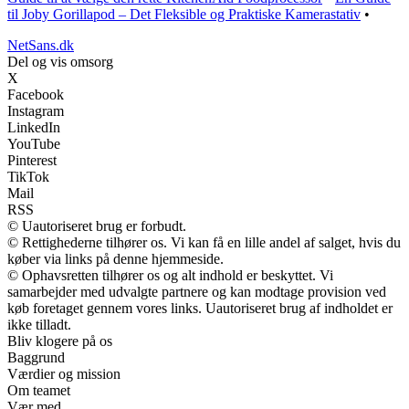
til Joby Gorillapod – Det Fleksible og Praktiske Kamerastativ
•
NetSans.dk
Del og vis omsorg
X
Facebook
Instagram
LinkedIn
YouTube
Pinterest
TikTok
Mail
RSS
© Uautoriseret brug er forbudt.
© Rettighederne tilhører os. Vi kan få en lille andel af salget, hvis du
køber via links på denne hjemmeside.
© Ophavsretten tilhører os og alt indhold er beskyttet. Vi
samarbejder med udvalgte partnere og kan modtage provision ved
køb foretaget gennem vores links. Uautoriseret brug af indholdet er
ikke tilladt.
Bliv klogere på os
Baggrund
Værdier og mission
Om teamet
Vær med