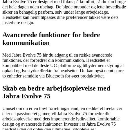
Jabra Evolve 75 er designet med fokus på komfort, så du kan bruge
det hele dagen uden ubehag. De bløde ørepuder og lette hovedbøjle
sikrer en behagelig pasform, selv under lange arbejdsdage.
Headsettet kan nemt tilpasses dine præferencer takket være dets
justerbare design.
Avancerede funktioner for bedre
kommunikation
Med Jabra Evolve 75 får du adgang til en række avancerede
funktioner, der forbedrer din kommunikation. Headsettet er
kompatibelt med de fleste UC-platforme og tilbyder nem styring af
opkald og lydstyrke direkte fra headsettet. Du kan også nemt parre
to enheder samtidig via Bluetooth for øget produktivitet.
Skab en bedre arbejdsoplevelse med
Jabra Evolve 75
Uanset om du er en travl forretningsmand, en dedikeret freelancer
eller en passioneret gamer, vil Jabra Evolve 75 forbedre din
arbejdsoplevelse med dets imponerende lydkvalitet, komfortable
design og avancerede funktioner. Invester i et Jabra Evolve 75
headset i dag og oplev den ultimative lydoplevelse!