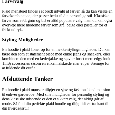
Farvevalg
Plaid mønsteret findes i et bredt udvalg af farver, så du kan vælge en
farvekombination, der passer bedst til din personlige stil. Klassiske
farver som rød, grøn og blå er altid populære valg, men du kan også
overveje mere moderne farver som grå, beige eller pasteller for et
friskt udtryk.
Styling Muligheder
En hoodie i plaid åbner op for en række stylingmuligheder. Du kan
bære den som et statement piece med enkle jeans og sneakers, eller
kombinere den med en læderjakke og støvler for et mere edgy look.
Tilføj accessories såsom en enkel halskæde eller et par øreringe for
at fuldende dit outfit.
Afsluttende Tanker
En hoodie i plaid mønster tilføjer en sjov og fashionable dimension
til enhver garderobe. Med sine muligheder for personlig styling og
dens klassiske udseende er den et sikkert valg, der aldrig går af
mode. Så find din perfekte plaid hoodie og tilføj lidt ekstra kant til
din hverdagsstil!