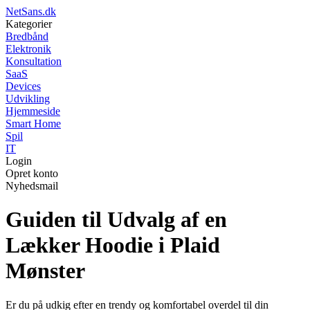
NetSans.dk
Kategorier
Bredbånd
Elektronik
Konsultation
SaaS
Devices
Udvikling
Hjemmeside
Smart Home
Spil
IT
Login
Opret konto
Nyhedsmail
Guiden til Udvalg af en
Lækker Hoodie i Plaid
Mønster
Er du på udkig efter en trendy og komfortabel overdel til din