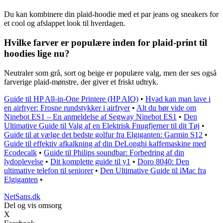
Du kan kombinere din plaid-hoodie med et par jeans og sneakers for
et cool og afslappet look til hverdagen.
Hvilke farver er populære inden for plaid-print til
hoodies lige nu?
Neutraler som grå, sort og beige er populære valg, men der ses også
farverige plaid-mønstre, der giver et friskt udtryk.
Guide til HP All-in-One Printere (HP AIO)
•
Hvad kan man lave i
en airfryer: Frosne rundstykker i airfryer
•
Alt du bør vide om
Ninebot ES1 – En anmeldelse af Segway Ninebot ES1
•
Den
Ultimative Guide til Valg af en Elektrisk Fnugfjerner til dit Tøj
•
Guide til at vælge det bedste golfur fra Elgiganten: Garmin S12
•
Guide til effektiv afkalkning af din DeLonghi kaffemaskine med
Ecodecalk
•
Guide til Philips soundbar: Forbedring af din
lydoplevelse
•
Dit komplette guide til y1
•
Doro 8040: Den
ultimative telefon til seniorer
•
Den Ultimative Guide til iMac fra
Elgiganten
•
NetSans.dk
Del og vis omsorg
X