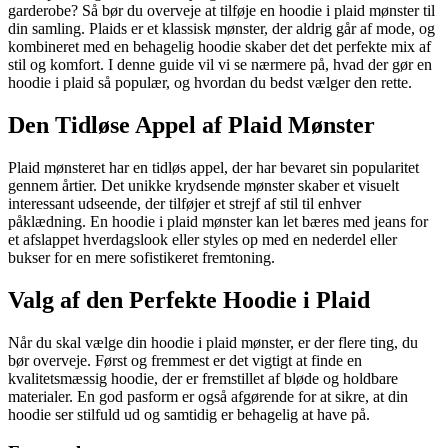
garderobe? Så bør du overveje at tilføje en hoodie i plaid mønster til
din samling. Plaids er et klassisk mønster, der aldrig går af mode, og
kombineret med en behagelig hoodie skaber det det perfekte mix af
stil og komfort. I denne guide vil vi se nærmere på, hvad der gør en
hoodie i plaid så populær, og hvordan du bedst vælger den rette.
Den Tidløse Appel af Plaid Mønster
Plaid mønsteret har en tidløs appel, der har bevaret sin popularitet
gennem årtier. Det unikke krydsende mønster skaber et visuelt
interessant udseende, der tilføjer et strejf af stil til enhver
påklædning. En hoodie i plaid mønster kan let bæres med jeans for
et afslappet hverdagslook eller styles op med en nederdel eller
bukser for en mere sofistikeret fremtoning.
Valg af den Perfekte Hoodie i Plaid
Når du skal vælge din hoodie i plaid mønster, er der flere ting, du
bør overveje. Først og fremmest er det vigtigt at finde en
kvalitetsmæssig hoodie, der er fremstillet af bløde og holdbare
materialer. En god pasform er også afgørende for at sikre, at din
hoodie ser stilfuld ud og samtidig er behagelig at have på.