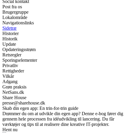
Social kontakt
Post fra os
Brugergruppe
Lokalområde
Navigationslinks
Sidetræ
Historier
Historik
Update
Opdateringsstrøm
Retsregler
Sporingselementer
Privatliv
Rettigheder
Vilkår
Adgang
Grøn praksis
NetSans.dk
Share House
presse@sharehouse.dk
Skab din egen app: En trin-for-trin guide
Drømmer du om at udvikle din egen app? Denne e-bog fører dig
gennem hele processen fra idéudvikling til lancering. Du får
værktøjer og tips til at realisere dine kreative IT-projekter.
Hent nu