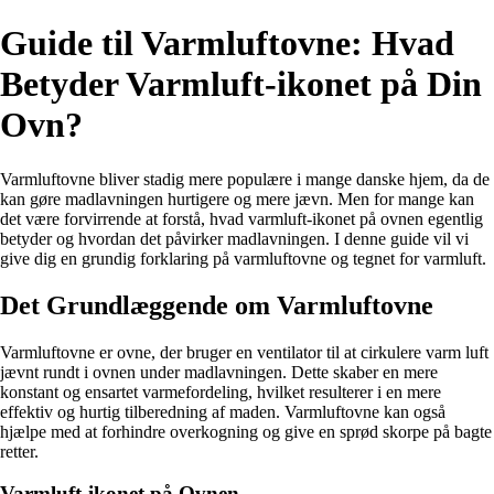
Guide til Varmluftovne: Hvad
Betyder Varmluft-ikonet på Din
Ovn?
Varmluftovne bliver stadig mere populære i mange danske hjem, da de
kan gøre madlavningen hurtigere og mere jævn. Men for mange kan
det være forvirrende at forstå, hvad varmluft-ikonet på ovnen egentlig
betyder og hvordan det påvirker madlavningen. I denne guide vil vi
give dig en grundig forklaring på varmluftovne og tegnet for varmluft.
Det Grundlæggende om Varmluftovne
Varmluftovne er ovne, der bruger en ventilator til at cirkulere varm luft
jævnt rundt i ovnen under madlavningen. Dette skaber en mere
konstant og ensartet varmefordeling, hvilket resulterer i en mere
effektiv og hurtig tilberedning af maden. Varmluftovne kan også
hjælpe med at forhindre overkogning og give en sprød skorpe på bagte
retter.
Varmluft-ikonet på Ovnen