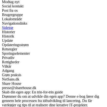
Modtag nyt
Social kontakt
Post fra os
Brugergruppe
Lokalområde
Navigationslinks
Sidetræ
Historier
Historik
Update
Opdateringsstrøm
Retsregler
Sporingselementer
Privatliv
Rettigheder
Vilkår
Adgang
Grøn praksis
NetSans.dk
Share House
presse@sharehouse.dk
Skab din egen app: En trin-for-trin guide
Drømmer du om at udvikle din egen app? Denne e-bog fører dig
gennem hele processen fra idéudvikling til lancering. Du får
værktøjer og tips til at realisere dine kreative IT-projekter.