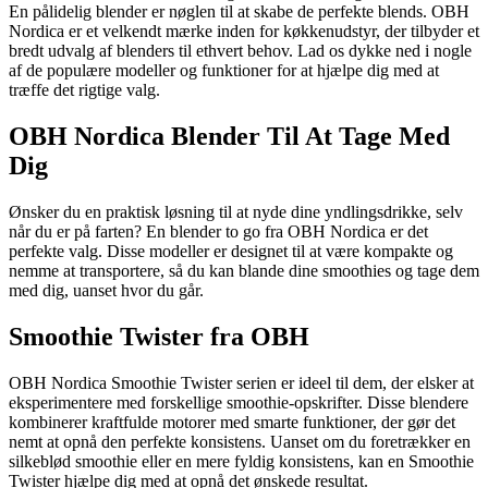
En pålidelig blender er nøglen til at skabe de perfekte blends. OBH
Nordica er et velkendt mærke inden for køkkenudstyr, der tilbyder et
bredt udvalg af blenders til ethvert behov. Lad os dykke ned i nogle
af de populære modeller og funktioner for at hjælpe dig med at
træffe det rigtige valg.
OBH Nordica Blender Til At Tage Med
Dig
Ønsker du en praktisk løsning til at nyde dine yndlingsdrikke, selv
når du er på farten? En blender to go fra OBH Nordica er det
perfekte valg. Disse modeller er designet til at være kompakte og
nemme at transportere, så du kan blande dine smoothies og tage dem
med dig, uanset hvor du går.
Smoothie Twister fra OBH
OBH Nordica Smoothie Twister serien er ideel til dem, der elsker at
eksperimentere med forskellige smoothie-opskrifter. Disse blendere
kombinerer kraftfulde motorer med smarte funktioner, der gør det
nemt at opnå den perfekte konsistens. Uanset om du foretrækker en
silkeblød smoothie eller en mere fyldig konsistens, kan en Smoothie
Twister hjælpe dig med at opnå det ønskede resultat.