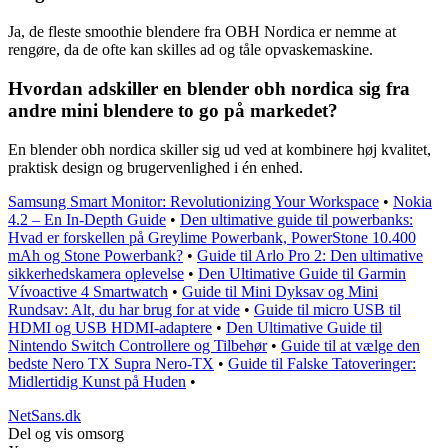
Ja, de fleste smoothie blendere fra OBH Nordica er nemme at
rengøre, da de ofte kan skilles ad og tåle opvaskemaskine.
Hvordan adskiller en blender obh nordica sig fra
andre mini blendere to go på markedet?
En blender obh nordica skiller sig ud ved at kombinere høj kvalitet,
praktisk design og brugervenlighed i én enhed.
Samsung Smart Monitor: Revolutionizing Your Workspace
•
Nokia
4.2 – En In-Depth Guide
•
Den ultimative guide til powerbanks:
Hvad er forskellen på Greylime Powerbank, PowerStone 10.400
mAh og Stone Powerbank?
•
Guide til Arlo Pro 2: Den ultimative
sikkerhedskamera oplevelse
•
Den Ultimative Guide til Garmin
Vívoactive 4 Smartwatch
•
Guide til Mini Dyksav og Mini
Rundsav: Alt, du har brug for at vide
•
Guide til micro USB til
HDMI og USB HDMI-adaptere
•
Den Ultimative Guide til
Nintendo Switch Controllere og Tilbehør
•
Guide til at vælge den
bedste Nero TX Supra Nero-TX
•
Guide til Falske Tatoveringer:
Midlertidig Kunst på Huden
•
NetSans.dk
Del og vis omsorg