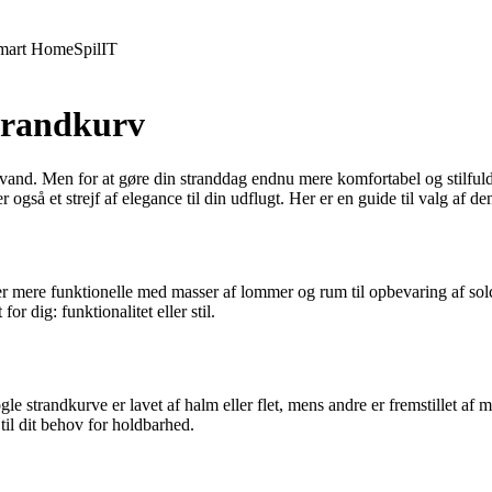
mart Home
Spil
IT
Strandkurv
 vand. Men for at gøre din stranddag endnu mere komfortabel og stilfuld,
er også et strejf af elegance til din udflugt. Her er en guide til valg af d
 er mere funktionelle med masser af lommer og rum til opbevaring af so
r dig: funktionalitet eller stil.
gle strandkurve er lavet af halm eller flet, mens andre er fremstillet af
til dit behov for holdbarhed.