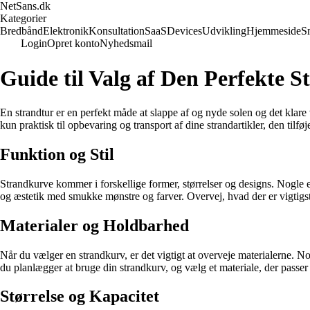
NetSans.dk
Kategorier
Bredbånd
Elektronik
Konsultation
SaaS
Devices
Udvikling
Hjemmeside
S
Login
Opret konto
Nyhedsmail
Guide til Valg af Den Perfekte 
En strandtur er en perfekt måde at slappe af og nyde solen og det klare
kun praktisk til opbevaring og transport af dine strandartikler, den tilføj
Funktion og Stil
Strandkurve kommer i forskellige former, størrelser og designs. Nogle
og æstetik med smukke mønstre og farver. Overvej, hvad der er vigtigst fo
Materialer og Holdbarhed
Når du vælger en strandkurv, er det vigtigt at overveje materialerne. No
du planlægger at bruge din strandkurv, og vælg et materiale, der passer 
Størrelse og Kapacitet