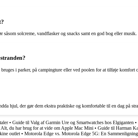
t?
hør såsom solcreme, vandflasker og snacks samt en god bog eller musik.
 stranden?
bruges i parker, på campingture eller ved poolen for at tilføje komfort og
dda hjul, der gør dem ekstra praktiske og komfortable til en dag på str
aler
•
Guide til Valg af Garmin Ure og Smartwatches hos Elgiganten
•
•
Alt, du har brug for at vide om Apple Mac Mini
•
Guide til Harman K
kine outlet
•
Motorola Edge vs. Motorola Edge 5G: En Sammenligning 