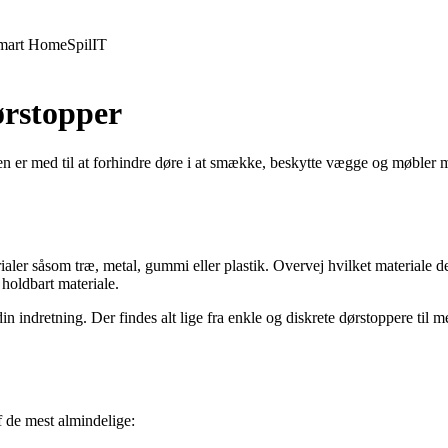
mart Home
Spil
IT
ørstopper
Den er med til at forhindre døre i at smække, beskytte vægge og møble
ialer såsom træ, metal, gummi eller plastik. Overvej hvilket materiale de
holdbart materiale.
din indretning. Der findes alt lige fra enkle og diskrete dørstoppere til
f de mest almindelige: