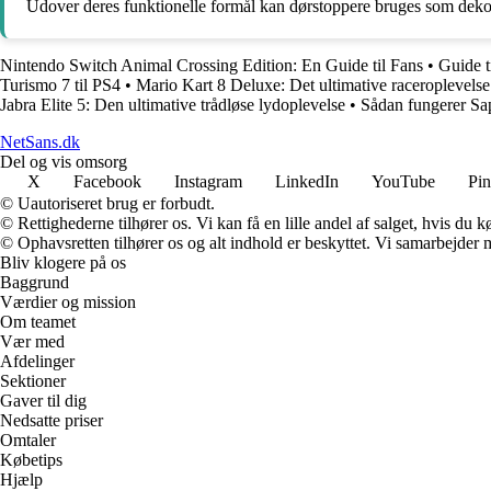
Udover deres funktionelle formål kan dørstoppere bruges som deko
Nintendo Switch Animal Crossing Edition: En Guide til Fans
•
Guide t
Turismo 7 til PS4
•
Mario Kart 8 Deluxe: Det ultimative raceroplevels
Jabra Elite 5: Den ultimative trådløse lydoplevelse
•
Sådan fungerer Sap
NetSans.dk
Del og vis omsorg
X
Facebook
Instagram
LinkedIn
YouTube
Pin
© Uautoriseret brug er forbudt.
© Rettighederne tilhører os. Vi kan få en lille andel af salget, hvis du
© Ophavsretten tilhører os og alt indhold er beskyttet. Vi samarbejder 
Bliv klogere på os
Baggrund
Værdier og mission
Om teamet
Vær med
Afdelinger
Sektioner
Gaver til dig
Nedsatte priser
Omtaler
Købetips
Hjælp