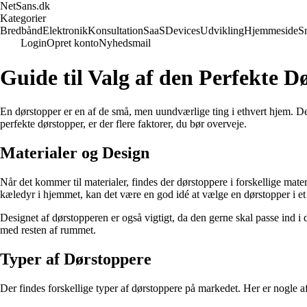
NetSans.dk
Kategorier
Bredbånd
Elektronik
Konsultation
SaaS
Devices
Udvikling
Hjemmeside
S
Login
Opret konto
Nyhedsmail
Guide til Valg af den Perfekte D
En dørstopper er en af de små, men uundværlige ting i ethvert hjem. 
perfekte dørstopper, er der flere faktorer, du bør overveje.
Materialer og Design
Når det kommer til materialer, findes der dørstoppere i forskellige mater
kæledyr i hjemmet, kan det være en god idé at vælge en dørstopper i et 
Designet af dørstopperen er også vigtigt, da den gerne skal passe ind i 
med resten af rummet.
Typer af Dørstoppere
Der findes forskellige typer af dørstoppere på markedet. Her er nogle a