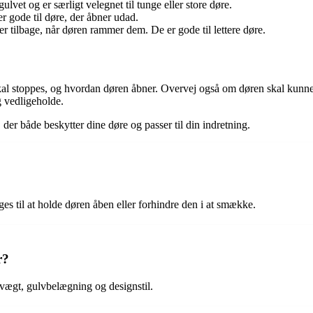
vet og er særligt velegnet til tunge eller store døre.
r gode til døre, der åbner udad.
r tilbage, når døren rammer dem. De er gode til lettere døre.
skal stoppes, og hvordan døren åbner. Overvej også om døren skal kunne 
g vedligeholde.
der både beskytter dine døre og passer til din indretning.
ges til at holde døren åben eller forhindre den i at smække.
r?
s vægt, gulvbelægning og designstil.