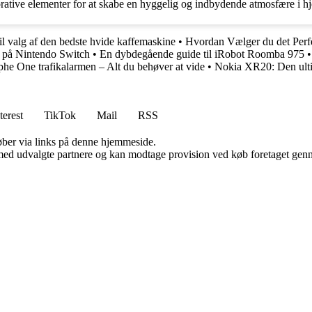
rative elementer for at skabe en hyggelig og indbydende atmosfære i h
il valg af den bedste hvide kaffemaskine
•
Hvordan Vælger du det Perfe
e på Nintendo Switch
•
En dybdegående guide til iRobot Roomba 975
he One trafikalarmen – Alt du behøver at vide
•
Nokia XR20: Den ulti
terest
TikTok
Mail
RSS
 køber via links på denne hjemmeside.
med udvalgte partnere og kan modtage provision ved køb foretaget gennem