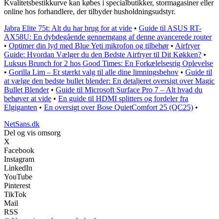
Kvalitetsbestikkurve kan købes i specialbutikker, stormagasiner eller
online hos forhandlere, der tilbyder husholdningsudstyr.
Jabra Elite 75t: Alt du har brug for at vide
•
Guide til ASUS RT-
AX58U: En dybdegående gennemgang af denne avancerede router
•
Optimer din lyd med Blue Yeti mikrofon og tilbehør
•
Airfryer
Guide: Hvordan Vælger du den Bedste Airfryer til Dit Køkken?
•
Luksus Brunch for 2 hos Good Times: En Forkælelsesrig Oplevelse
•
Gorilla Lim – Et stærkt valg til alle dine limningsbehov
•
Guide til
at vælge den bedste bullet blender: En detaljeret oversigt over Magic
Bullet Blender
•
Guide til Microsoft Surface Pro 7 – Alt hvad du
behøver at vide
•
En guide til HDMI splitters og fordeler fra
Elgiganten
•
En oversigt over Bose QuietComfort 25 (QC25)
•
NetSans.dk
Del og vis omsorg
X
Facebook
Instagram
LinkedIn
YouTube
Pinterest
TikTok
Mail
RSS