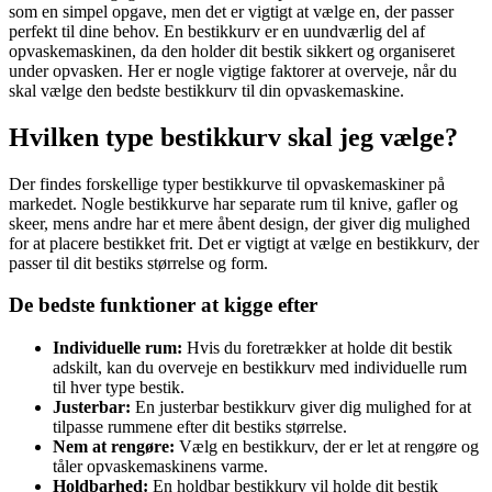
som en simpel opgave, men det er vigtigt at vælge en, der passer
perfekt til dine behov. En bestikkurv er en uundværlig del af
opvaskemaskinen, da den holder dit bestik sikkert og organiseret
under opvasken. Her er nogle vigtige faktorer at overveje, når du
skal vælge den bedste bestikkurv til din opvaskemaskine.
Hvilken type bestikkurv skal jeg vælge?
Der findes forskellige typer bestikkurve til opvaskemaskiner på
markedet. Nogle bestikkurve har separate rum til knive, gafler og
skeer, mens andre har et mere åbent design, der giver dig mulighed
for at placere bestikket frit. Det er vigtigt at vælge en bestikkurv, der
passer til dit bestiks størrelse og form.
De bedste funktioner at kigge efter
Individuelle rum:
Hvis du foretrækker at holde dit bestik
adskilt, kan du overveje en bestikkurv med individuelle rum
til hver type bestik.
Justerbar:
En justerbar bestikkurv giver dig mulighed for at
tilpasse rummene efter dit bestiks størrelse.
Nem at rengøre:
Vælg en bestikkurv, der er let at rengøre og
tåler opvaskemaskinens varme.
Holdbarhed:
En holdbar bestikkurv vil holde dit bestik