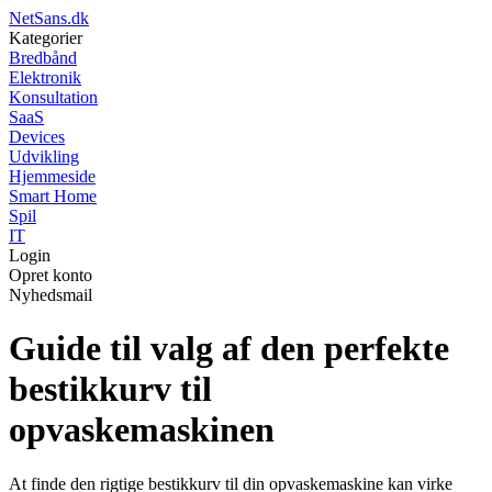
NetSans.dk
Kategorier
Bredbånd
Elektronik
Konsultation
SaaS
Devices
Udvikling
Hjemmeside
Smart Home
Spil
IT
Login
Opret konto
Nyhedsmail
Guide til valg af den perfekte
bestikkurv til
opvaskemaskinen
At finde den rigtige bestikkurv til din opvaskemaskine kan virke