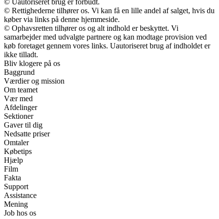
© Uautoriseret brug er forbudt.
© Rettighederne tilhører os. Vi kan få en lille andel af salget, hvis du
køber via links på denne hjemmeside.
© Ophavsretten tilhører os og alt indhold er beskyttet. Vi
samarbejder med udvalgte partnere og kan modtage provision ved
køb foretaget gennem vores links. Uautoriseret brug af indholdet er
ikke tilladt.
Bliv klogere på os
Baggrund
Værdier og mission
Om teamet
Vær med
Afdelinger
Sektioner
Gaver til dig
Nedsatte priser
Omtaler
Købetips
Hjælp
Film
Fakta
Support
Assistance
Mening
Job hos os