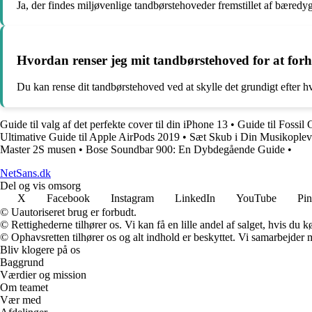
Ja, der findes miljøvenlige tandbørstehoveder fremstillet af bæredy
Hvordan renser jeg mit tandbørstehoved for at for
Du kan rense dit tandbørstehoved ved at skylle det grundigt efter h
Guide til valg af det perfekte cover til din iPhone 13
•
Guide til Fossil
Ultimative Guide til Apple AirPods 2019
•
Sæt Skub i Din Musikopleve
Master 2S musen
•
Bose Soundbar 900: En Dybdegående Guide
•
NetSans.dk
Del og vis omsorg
X
Facebook
Instagram
LinkedIn
YouTube
Pin
© Uautoriseret brug er forbudt.
© Rettighederne tilhører os. Vi kan få en lille andel af salget, hvis du
© Ophavsretten tilhører os og alt indhold er beskyttet. Vi samarbejder 
Bliv klogere på os
Baggrund
Værdier og mission
Om teamet
Vær med