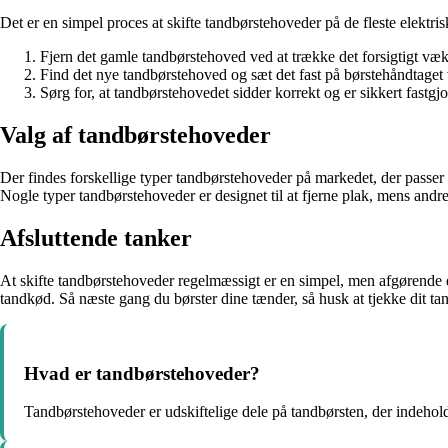
Det er en simpel proces at skifte tandbørstehoveder på de fleste elektrisk
Fjern det gamle tandbørstehoved ved at trække det forsigtigt væk
Find det nye tandbørstehoved og sæt det fast på børstehåndtaget v
Sørg for, at tandbørstehovedet sidder korrekt og er sikkert fastgjo
Valg af tandbørstehoveder
Der findes forskellige typer tandbørstehoveder på markedet, der passer t
Nogle typer tandbørstehoveder er designet til at fjerne plak, mens an
Afsluttende tanker
At skifte tandbørstehoveder regelmæssigt er en simpel, men afgørende 
tandkød. Så næste gang du børster dine tænder, så husk at tjekke dit tand
Hvad er tandbørstehoveder?
Tandbørstehoveder er udskiftelige dele på tandbørsten, der indehold