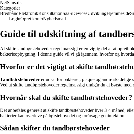
NetSans.dk
Kategorier
Bredbånd
Elektronik
Konsultation
SaaS
Devices
Udvikling
Hjemmeside
S
Login
Opret konto
Nyhedsmail
Guide til udskiftning af tandbør
At skifte tandbørstehoveder regelmæssigt er en vigtig del af at opretho
bakterieopbygning. I denne guide vil vi gå igennem, hvorfor og hvorda
Hvorfor er det vigtigt at skifte tandbørste
Tandbørstehoveder
er udsat for bakterier, plaque og andre skadelige
Ved at skifte tandbørstehoveder regelmæssigt undgår du at børste med et
Hvornår skal du skifte tandbørstehoveder?
Det anbefales generelt at skifte tandbørstehoveder hver 3-4 måned, eller
bakterier kan overleve på børstehovedet og forårsage geninfektion.
Sådan skifter du tandbørstehoveder