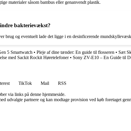
gtige materialer såsom bambus eller genanvendt plastik.
hindre bakterievækst?
ver brug og eventuelt lade det ligge i en desinficerende mundskyllevæsk
 Gen 5 Smartwatch
•
Pleje af dine tænder: En guide til flosseren
•
Sæt Sk
lse med Sackit Rockit Høretelefoner
•
Sony ZV-E10 – En Guide til D
terest
TikTok
Mail
RSS
 køber via links på denne hjemmeside.
med udvalgte partnere og kan modtage provision ved køb foretaget gennem