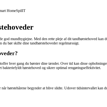
mart Home
Spil
IT
stehoveder
lde god mundhygiejne. Med den rette pleje af dit tandbørstehoved kan du
n du bør skifte dine tandbørstehoveder regelmæssigt.
hoveder?
 stoffer hver gang du børster dine tænder. Over tid kan disse ophobning
 bakteriefyldt børstehoved og sikrer optimal rengøringseffektivitet.
 når børstehårene begynder at blive slidte. Udover tidsintervallet kan d