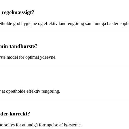
r regelmæssigt?
pretholde god hygiejne og effektiv tandrengøring samt undgå bakterieop
 min tandbørste?
ørste model for optimal ydeevne.
 at opretholde effektiv rengøring.
der korrekt?
e sollys for at undgå forringelse af børsterne.