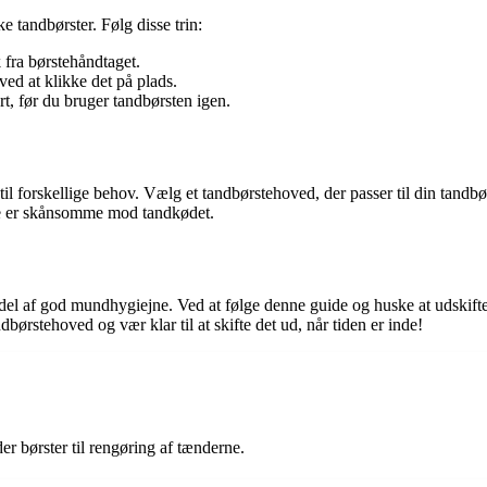
e tandbørster. Følg disse trin:
 fra børstehåndtaget.
ed at klikke det på plads.
rt, før du bruger tandbørsten igen.
il forskellige behov. Vælg et tandbørstehoved, der passer til din tandbø
dre er skånsomme mod tandkødet.
del af god mundhygiejne. Ved at følge denne guide og huske at udskift
børstehoved og vær klar til at skifte det ud, når tiden er inde!
er børster til rengøring af tænderne.