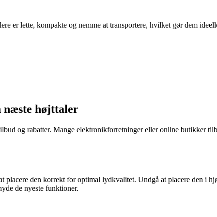
lere er lette, kompakte og nemme at transportere, hvilket gør dem ideelle t
 næste højttaler
 tilbud og rabatter. Mange elektronikforretninger eller online butikker til
gt at placere den korrekt for optimal lydkvalitet. Undgå at placere den i 
 nyde de nyeste funktioner.