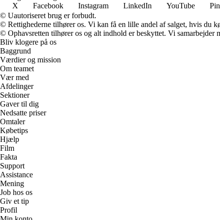
X
Facebook
Instagram
LinkedIn
YouTube
Pin
© Uautoriseret brug er forbudt.
© Rettighederne tilhører os. Vi kan få en lille andel af salget, hvis du
© Ophavsretten tilhører os og alt indhold er beskyttet. Vi samarbejder 
Bliv klogere på os
Baggrund
Værdier og mission
Om teamet
Vær med
Afdelinger
Sektioner
Gaver til dig
Nedsatte priser
Omtaler
Købetips
Hjælp
Film
Fakta
Support
Assistance
Mening
Job hos os
Giv et tip
Profil
Min konto