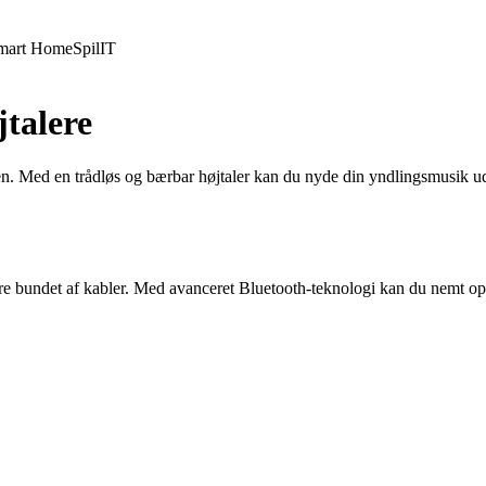
mart Home
Spil
IT
jtalere
en. Med en trådløs og bærbar højtaler kan du nyde din yndlingsmusik ud
re bundet af kabler. Med avanceret Bluetooth-teknologi kan du nemt opre