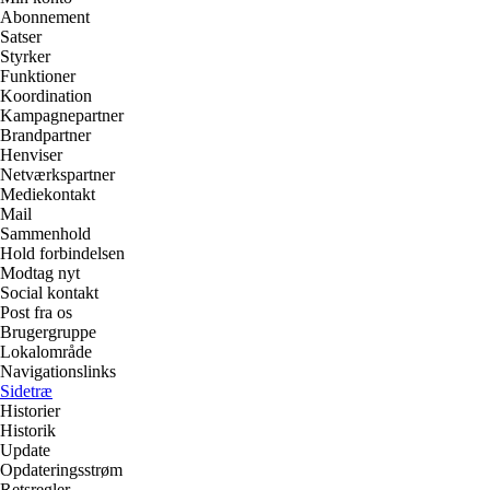
Abonnement
Satser
Styrker
Funktioner
Koordination
Kampagnepartner
Brandpartner
Henviser
Netværkspartner
Mediekontakt
Mail
Sammenhold
Hold forbindelsen
Modtag nyt
Social kontakt
Post fra os
Brugergruppe
Lokalområde
Navigationslinks
Sidetræ
Historier
Historik
Update
Opdateringsstrøm
Retsregler