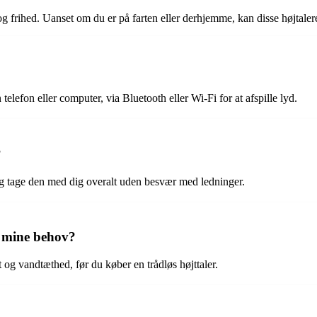
og frihed. Uanset om du er på farten eller derhjemme, kan disse højtale
n telefon eller computer, via Bluetooth eller Wi-Fi for at afspille lyd.
?
t og tage den med dig overalt uden besvær med ledninger.
l mine behov?
t og vandtæthed, før du køber en trådløs højttaler.