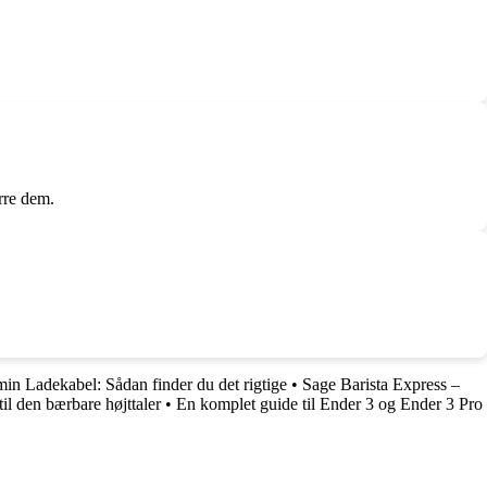
arre dem.
min Ladekabel: Sådan finder du det rigtige
•
Sage Barista Express –
l den bærbare højttaler
•
En komplet guide til Ender 3 og Ender 3 Pro