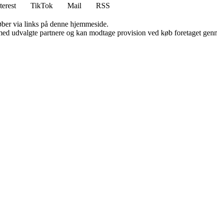
terest
TikTok
Mail
RSS
 køber via links på denne hjemmeside.
med udvalgte partnere og kan modtage provision ved køb foretaget gennem