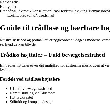
NetSans.dk
Kategorier
Bredbånd
Elektronik
Konsultation
SaaS
Devices
Udvikling
Hjemmeside
S
Login
Opret konto
Nyhedsmail
Guide til trådløse og bærbare hø
Musikalsk frihed og portabilitet er nøgleordene i dagens moderne verd
se, hvad de kan tilbyde.
Trådløs højttaler – Fuld bevægelsesfrihed
En trådløs højttaler giver dig mulighed for at streame musik uden at væ
kvalitet.
Fordele ved trådløse højtalere
Ultimativ bevægelsesfrihed
Nem tilslutning via Bluetooth
Høj lydkvalitet
Stilfuldt og kompakt design