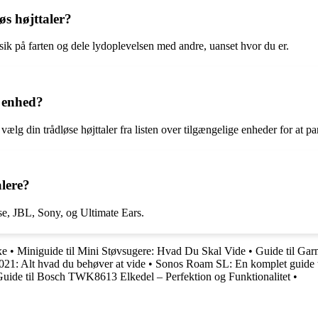
øs højttaler?
usik på farten og dele lydoplevelsen med andre, uanset hvor du er.
n enhed?
vælg din trådløse højttaler fra listen over tilgængelige enheder for at p
lere?
se, JBL, Sony, og Ultimate Ears.
xe
•
Miniguide til Mini Støvsugere: Hvad Du Skal Vide
•
Guide til Gar
021: Alt hvad du behøver at vide
•
Sonos Roam SL: En komplet guide ti
uide til Bosch TWK8613 Elkedel – Perfektion og Funktionalitet
•