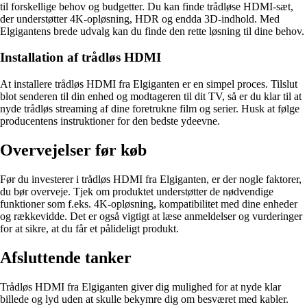
til forskellige behov og budgetter. Du kan finde trådløse HDMI-sæt,
der understøtter 4K-opløsning, HDR og endda 3D-indhold. Med
Elgigantens brede udvalg kan du finde den rette løsning til dine behov.
Installation af trådløs HDMI
At installere trådløs HDMI fra Elgiganten er en simpel proces. Tilslut
blot senderen til din enhed og modtageren til dit TV, så er du klar til at
nyde trådløs streaming af dine foretrukne film og serier. Husk at følge
producentens instruktioner for den bedste ydeevne.
Overvejelser før køb
Før du investerer i trådløs HDMI fra Elgiganten, er der nogle faktorer,
du bør overveje. Tjek om produktet understøtter de nødvendige
funktioner som f.eks. 4K-opløsning, kompatibilitet med dine enheder
og rækkevidde. Det er også vigtigt at læse anmeldelser og vurderinger
for at sikre, at du får et pålideligt produkt.
Afsluttende tanker
Trådløs HDMI fra Elgiganten giver dig mulighed for at nyde klar
billede og lyd uden at skulle bekymre dig om besværet med kabler.