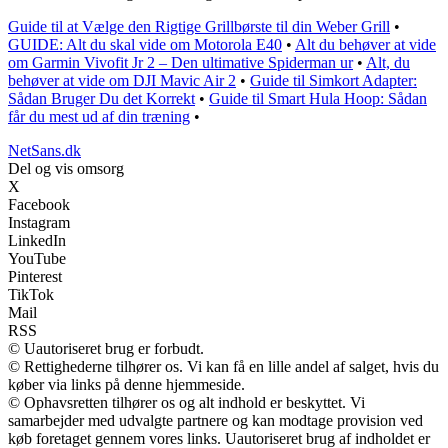
Guide til at Vælge den Rigtige Grillbørste til din Weber Grill
•
GUIDE: Alt du skal vide om Motorola E40
•
Alt du behøver at vide
om Garmin Vivofit Jr 2 – Den ultimative Spiderman ur
•
Alt, du
behøver at vide om DJI Mavic Air 2
•
Guide til Simkort Adapter:
Sådan Bruger Du det Korrekt
•
Guide til Smart Hula Hoop: Sådan
får du mest ud af din træning
•
NetSans.dk
Del og vis omsorg
X
Facebook
Instagram
LinkedIn
YouTube
Pinterest
TikTok
Mail
RSS
© Uautoriseret brug er forbudt.
© Rettighederne tilhører os. Vi kan få en lille andel af salget, hvis du
køber via links på denne hjemmeside.
© Ophavsretten tilhører os og alt indhold er beskyttet. Vi
samarbejder med udvalgte partnere og kan modtage provision ved
køb foretaget gennem vores links. Uautoriseret brug af indholdet er