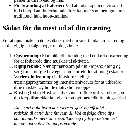
passer til dit niveau og mål.
Forbrænding af kalorier:
Ved at hula hope med en smart
hula hoop kan du forbrænde flere kalorier sammenlignet med
traditionel hula hoop-træning.
Sådan får du mest ud af din træning
For at opnå maksimale resultater med din smart hula hoop-træning
er det vigtigt at følge nogle retningslinjer:
Opvarmning:
Start altid din træning med en kort opvarmning
for at forberede dine muskler til aktivitet.
Rigtig teknik:
Vær opmærksom på din kropsholdning og
sørg for at udføre bevægelserne korrekt for at undgå skader.
Varier din træning:
Udforsk forskellige
træningsprogrammer og intensitetsniveauer for at udfordre
dine muskler og holde motivationen oppe.
Kost og hvile:
Husk at spise sundt, drikke nok vand og give
din krop tilstrækkelig hvile for at optimere din træningseffekt.
En smart hula hoop kan være et sjovt og effektivt
redskab til at nå dine fitnessmål. Ved at følge disse tips
kan du maksimere dine resultater og nyde fordelene ved
denne innovative træningsmetode.