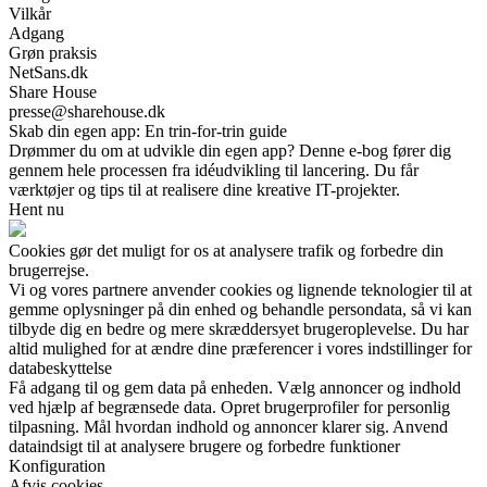
Vilkår
Adgang
Grøn praksis
NetSans.dk
Share House
presse@sharehouse.dk
Skab din egen app: En trin-for-trin guide
Drømmer du om at udvikle din egen app? Denne e-bog fører dig
gennem hele processen fra idéudvikling til lancering. Du får
værktøjer og tips til at realisere dine kreative IT-projekter.
Hent nu
Cookies gør det muligt for os at analysere trafik og forbedre din
brugerrejse.
Vi og vores partnere anvender cookies og lignende teknologier til at
gemme oplysninger på din enhed og behandle persondata, så vi kan
tilbyde dig en bedre og mere skræddersyet brugeroplevelse. Du har
altid mulighed for at ændre dine præferencer i vores indstillinger for
databeskyttelse
Få adgang til og gem data på enheden. Vælg annoncer og indhold
ved hjælp af begrænsede data. Opret brugerprofiler for personlig
tilpasning. Mål hvordan indhold og annoncer klarer sig. Anvend
dataindsigt til at analysere brugere og forbedre funktioner
Konfiguration
Afvis cookies