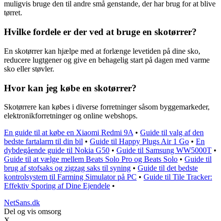
muligvis bruge den til andre små genstande, der har brug for at blive
tørret.
Hvilke fordele er der ved at bruge en skotørrer?
En skotørrer kan hjælpe med at forlænge levetiden på dine sko,
reducere lugtgener og give en behagelig start på dagen med varme
sko eller støvler.
Hvor kan jeg købe en skotørrer?
Skotørrere kan købes i diverse forretninger såsom byggemarkeder,
elektronikforretninger og online webshops.
En guide til at købe en Xiaomi Redmi 9A
•
Guide til valg af den
bedste fartalarm til din bil
•
Guide til Happy Plugs Air 1 Go
•
En
dybdegående guide til Nokia G50
•
Guide til Samsung WW5000T
•
Guide til at vælge mellem Beats Solo Pro og Beats Solo
•
Guide til
brug af stofsaks og zigzag saks til syning
•
Guide til det bedste
kontrolsystem til Farming Simulator på PC
•
Guide til Tile Tracker:
Effektiv Sporing af Dine Ejendele
•
NetSans.dk
Del og vis omsorg
X