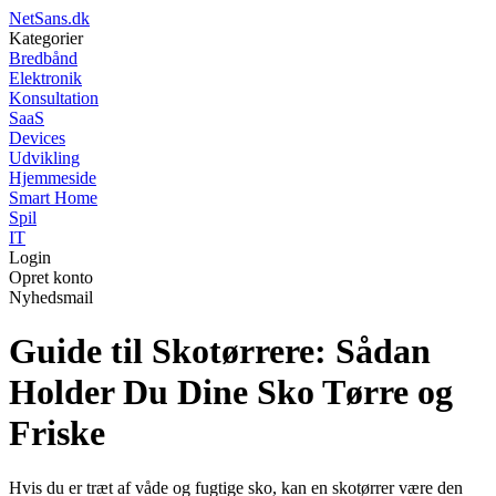
NetSans.dk
Kategorier
Bredbånd
Elektronik
Konsultation
SaaS
Devices
Udvikling
Hjemmeside
Smart Home
Spil
IT
Login
Opret konto
Nyhedsmail
Guide til Skotørrere: Sådan
Holder Du Dine Sko Tørre og
Friske
Hvis du er træt af våde og fugtige sko, kan en skotørrer være den