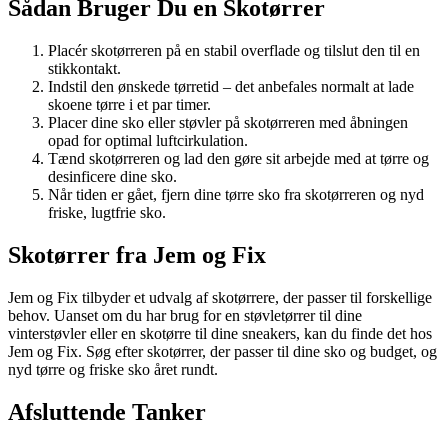
Sådan Bruger Du en Skotørrer
Placér skotørreren på en stabil overflade og tilslut den til en
stikkontakt.
Indstil den ønskede tørretid – det anbefales normalt at lade
skoene tørre i et par timer.
Placer dine sko eller støvler på skotørreren med åbningen
opad for optimal luftcirkulation.
Tænd skotørreren og lad den gøre sit arbejde med at tørre og
desinficere dine sko.
Når tiden er gået, fjern dine tørre sko fra skotørreren og nyd
friske, lugtfrie sko.
Skotørrer fra Jem og Fix
Jem og Fix tilbyder et udvalg af skotørrere, der passer til forskellige
behov. Uanset om du har brug for en støvletørrer til dine
vinterstøvler eller en skotørre til dine sneakers, kan du finde det hos
Jem og Fix. Søg efter skotørrer, der passer til dine sko og budget, og
nyd tørre og friske sko året rundt.
Afsluttende Tanker