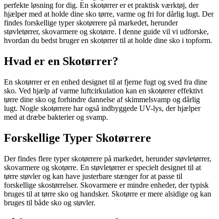
perfekte løsning for dig. En skotørrer er et praktisk værktøj, der
hjælper med at holde dine sko tørre, varme og fri for dårlig lugt. Der
findes forskellige typer skotørrere på markedet, herunder
støvletørrer, skovarmere og skotørre. I denne guide vil vi udforske,
hvordan du bedst bruger en skotørrer til at holde dine sko i topform.
Hvad er en Skotørrer?
En skotørrer er en enhed designet til at fjerne fugt og sved fra dine
sko. Ved hjælp af varme luftcirkulation kan en skotørrer effektivt
tørre dine sko og forhindre dannelse af skimmelsvamp og dårlig
lugt. Nogle skotørrere har også indbyggede UV-lys, der hjælper
med at dræbe bakterier og svamp.
Forskellige Typer Skotørrere
Der findes flere typer skotørrere på markedet, herunder støvletørrer,
skovarmere og skotørre. En støvletørrer er specielt designet til at
tørre støvler og kan have justerbare stænger for at passe til
forskellige skostørrelser. Skovarmere er mindre enheder, der typisk
bruges til at tørre sko og handsker. Skotørre er mere alsidige og kan
bruges til både sko og støvler.