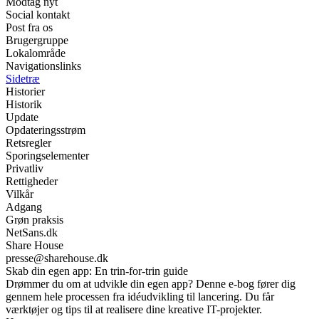
Modtag nyt
Social kontakt
Post fra os
Brugergruppe
Lokalområde
Navigationslinks
Sidetræ
Historier
Historik
Update
Opdateringsstrøm
Retsregler
Sporingselementer
Privatliv
Rettigheder
Vilkår
Adgang
Grøn praksis
NetSans.dk
Share House
presse@sharehouse.dk
Skab din egen app: En trin-for-trin guide
Drømmer du om at udvikle din egen app? Denne e-bog fører dig
gennem hele processen fra idéudvikling til lancering. Du får
værktøjer og tips til at realisere dine kreative IT-projekter.