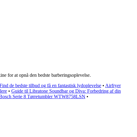
ine for at opnå den bedste barberingsoplevelse.
ind de bedste tilbud og få en fantastisk lydoplevelse
•
Airfryer
lere
•
Guide til Libratone Soundbar og Diva: Forbedring af din
l Bosch Serie 8 Tørretumbler WTW8758LSN
•