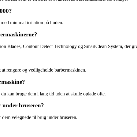
9000?
 med minimal irritation på huden.
rbermaskinerne?
sion Blades, Contour Detect Technology og SmartClean System, der giv
t at rengøre og vedligeholde barbermaskinen.
ermaskine?
t du kan bruge dem i lang tid uden at skulle oplade ofte.
r under bruseren?
r dem velegnede til brug under bruseren.