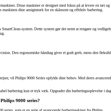
bermaskiner. Disse maskiner er designet med fokus på at levere en tæt 
es maskinen dine ansigtstræk for en skånsom og effektiv barbering.
s SmartClean-system. Dette system gør det nemt at rengøre og vedligeh
ug.
ision. Den ergonomiske håndtag giver et godt greb, mens den fleksible 
l rejser, vil Philips 9000 Series opfylde dine behov. Med deres avancered
abel barbering kun et tryk væk. Opgrader din barberingsoplevelse i da
Philips 9000 series?
00 series, som er en serie af avancerede barbermaskiner fra Philips.