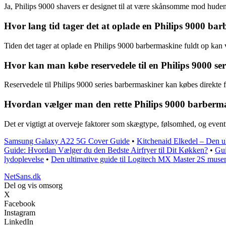
Ja, Philips 9000 shavers er designet til at være skånsomme mod huden 
Hvor lang tid tager det at oplade en Philips 9000 ba
Tiden det tager at oplade en Philips 9000 barbermaskine fuldt op kan 
Hvor kan man købe reservedele til en Philips 9000 se
Reservedele til Philips 9000 series barbermaskiner kan købes direkte f
Hvordan vælger man den rette Philips 9000 barberma
Det er vigtigt at overveje faktorer som skægtype, følsomhed, og event
Samsung Galaxy A22 5G Cover Guide
•
Kitchenaid Elkedel – Den ul
Guide: Hvordan Vælger du den Bedste Airfryer til Dit Køkken?
•
Gui
lydoplevelse
•
Den ultimative guide til Logitech MX Master 2S muse
NetSans.dk
Del og vis omsorg
X
Facebook
Instagram
LinkedIn