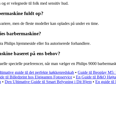
og er velegnede til folk med sensitiv hud.
rbermaskine fuldt op?
variere, men de fleste modeller kan oplades på under en time.
ries barbermaskine?
ra Philips hjemmeside eller fra autoriserede forhandlere.
skine baseret på ens behov?
uelle specielle præferencer, når man vælger en Philips 9000 barbermask
timative guide til det perfekte køkkenredskab
•
Guide til Beoplay M5: F
de til Billedprint hos Elgiganten Fotoservice
•
En Guide til B&O Højta
n
•
Den Ultimative Guide til Smart Belysning i Dit Hjem
•
En guide ti