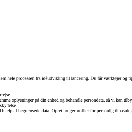
le processen fra idéudvikling til lancering. Du får værktøjer og tips t
rrejse.
 gemme oplysninger på din enhed og behandle persondata, så vi kan tilb
skyttelse
jælp af begrænsede data. Opret brugerprofiler for personlig tilpasning