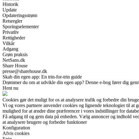
Historik
Update
Opdateringsstrøm
Retsregler
Sporingselementer
Privatliv
Rettigheder
Vilkår
Adgang
Grøn praksis
NetSans.dk
Share House
presse@sharehouse.dk
Skab din egen app: En trin-for-trin guide
Drømmer du om at udvikle din egen app? Denne e-bog fører dig gennem he
Hent nu
Cookies gør det muligt for os at analysere trafik og forbedre din bruge
Vi og vores partnere anvender cookies og lignende teknologier til at
mulighed for at ændre dine præferencer i vores indstillinger for databe
Få adgang til og gem data på enheden. Vælg annoncer og indhold ved h
at analysere brugere og forbedre funktioner
Konfiguration
Afvis cookies
Enig