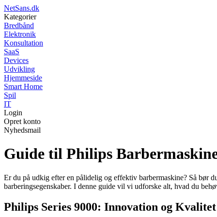
NetSans.dk
Kategorier
Bredbånd
Elektronik
Konsultation
SaaS
Devices
Udvikling
Hjemmeside
Smart Home
Spil
IT
Login
Opret konto
Nyhedsmail
Guide til Philips Barbermaskine
Er du på udkig efter en pålidelig og effektiv barbermaskine? Så bør d
barberingsegenskaber. I denne guide vil vi udforske alt, hvad du beh
Philips Series 9000: Innovation og Kvalitet