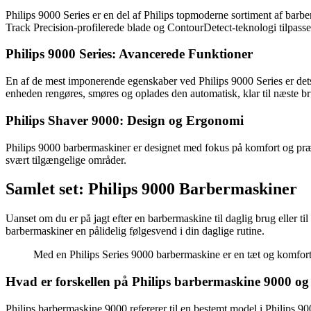
Philips 9000 Series er en del af Philips topmoderne sortiment af bar
Track Precision-profilerede blade og ContourDetect-teknologi tilpass
Philips 9000 Series: Avancerede Funktioner
En af de mest imponerende egenskaber ved Philips 9000 Series er det
enheden rengøres, smøres og oplades den automatisk, klar til næste br
Philips Shaver 9000: Design og Ergonomi
Philips 9000 barbermaskiner er designet med fokus på komfort og præc
svært tilgængelige områder.
Samlet set: Philips 9000 Barbermaskiner
Uanset om du er på jagt efter en barbermaskine til daglig brug eller ti
barbermaskiner en pålidelig følgesvend i din daglige rutine.
Med en Philips Series 9000 barbermaskine er en tæt og komfort
Hvad er forskellen på Philips barbermaskine 9000 og 
Philips barbermaskine 9000 refererer til en bestemt model i Philips 90