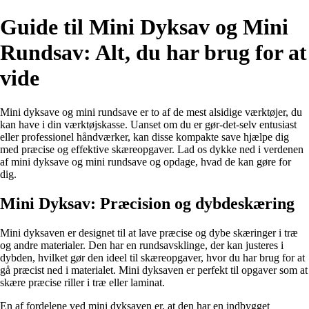
Guide til Mini Dyksav og Mini
Rundsav: Alt, du har brug for at
vide
Mini dyksave og mini rundsave er to af de mest alsidige værktøjer, du
kan have i din værktøjskasse. Uanset om du er gør-det-selv entusiast
eller professionel håndværker, kan disse kompakte save hjælpe dig
med præcise og effektive skæreopgaver. Lad os dykke ned i verdenen
af mini dyksave og mini rundsave og opdage, hvad de kan gøre for
dig.
Mini Dyksav: Præcision og dybdeskæring
Mini dyksaven er designet til at lave præcise og dybe skæringer i træ
og andre materialer. Den har en rundsavsklinge, der kan justeres i
dybden, hvilket gør den ideel til skæreopgaver, hvor du har brug for at
gå præcist ned i materialet. Mini dyksaven er perfekt til opgaver som at
skære præcise riller i træ eller laminat.
En af fordelene ved mini dyksaven er, at den har en indbygget