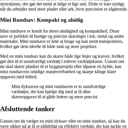
styreskinne, der gør det nemt at følge et lige snit. Dette er især nyttigt,
når du arbejder med store plader eller ark, hvor præcision er afgørende.
Mini Rundsav: Kompakt og alsidig
Mini rundsave er kendt for deres alsidighed og kompakthed. Disse
save er perfekte til hurtige og præcise skæringer i træ, metal og andre
materialer. Mini rundsave er lette at bruge og kan nemt transporteres,
hvilket gør dem ideelle til både små og store projekter.
Med en mini rundsav kan du skære både lige linjer og kurver, hvilket
gør den til et uundværligt værktøj i enhver værktøjskasse. Uanset om
du skal skære planker til et byggeprojekt eller tilpasse en hylde, kan
mini rundsavens smidige manøvrerbarhed og skarpe klinge klare
opgaven med lethed.
Mini dyksaven og mini rundsaven er to uundværlige
værktøjer, der kan hjælpe dig med at få dine
skæreopgaver til at glide lettere og mere præcist.
Afsluttende tanker
Uanset om du vælger en mini dyksav eller en mini rundsav, så kan du
være sikker på at få et pålideligt og effektivt værktøj, der kan tackle en