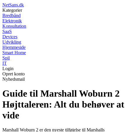
NetSans.dk
Kategorier
Bredbånd
Elektronik
Konsultation
SaaS
Devices
Udvikling
Hjemmeside
Smart Home
Spil
IT
Login
Opret konto
Nyhedsmail
Guide til Marshall Woburn 2
Højttaleren: Alt du behøver at
vide
Marshall Woburn 2 er den nyeste tilføjelse til Marshalls