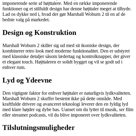
imponerende serie af højttalere. Med en række imponerende
funktioner og et stilfuldt design har denne højttaler meget at tilbyde.
Lad os dykke ned i, hvad der gør Marshall Woburn 2 til en af de
bedste valg på markedet.
Design og Konstruktion
Marshall Woburn 2 skiller sig ud med sit ikoniske design, der
kombinerer retro look med moderne funktionalitet. Den er udstyret
med klassiske detaljer såsom lædertag og kontrolknapper, der giver
et elegant touch. Højttaleren er solidt bygget og vil se godt ud i
enhver rum.
Lyd og Ydeevne
Den vigtigste faktor for enhver højttaler er naturligvis lydkvaliteten.
Marshall Woburn 2 skuffer bestemt ikke på dette område. Med
kraftfulde drivere og avanceret teknologi leverer den en fyldig lyd
med klare højder og dybe bas. Uanset om du lytter til musik, ser film
eller streamer podcasts, vil du blive imponeret over lydkvaliteten.
Tilslutningsmuligheder