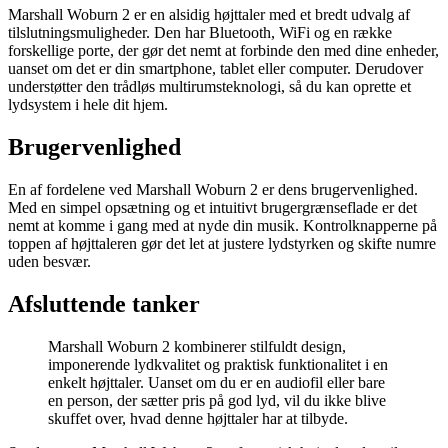
Marshall Woburn 2 er en alsidig højttaler med et bredt udvalg af
tilslutningsmuligheder. Den har Bluetooth, WiFi og en række
forskellige porte, der gør det nemt at forbinde den med dine enheder,
uanset om det er din smartphone, tablet eller computer. Derudover
understøtter den trådløs multirumsteknologi, så du kan oprette et
lydsystem i hele dit hjem.
Brugervenlighed
En af fordelene ved Marshall Woburn 2 er dens brugervenlighed.
Med en simpel opsætning og et intuitivt brugergrænseflade er det
nemt at komme i gang med at nyde din musik. Kontrolknapperne på
toppen af højttaleren gør det let at justere lydstyrken og skifte numre
uden besvær.
Afsluttende tanker
Marshall Woburn 2 kombinerer stilfuldt design,
imponerende lydkvalitet og praktisk funktionalitet i en
enkelt højttaler. Uanset om du er en audiofil eller bare
en person, der sætter pris på god lyd, vil du ikke blive
skuffet over, hvad denne højttaler har at tilbyde.