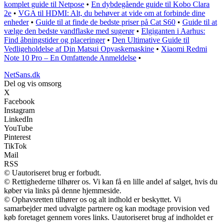
komplet guide til Netpose
•
En dybdegående guide til Kobo Clara
2e
•
VGA til HDMI: Alt, du behøver at vide om at forbinde dine
enheder
•
Guide til at finde de bedste priser på Cat S60
•
Guide til at
vælge den bedste vandflaske med sugerør
•
Elgiganten i Aarhus:
Find åbningstider og placeringer
•
Den Ultimative Guide til
Vedligeholdelse af Din Matsui Opvaskemaskine
•
Xiaomi Redmi
Note 10 Pro – En Omfattende Anmeldelse
•
NetSans.dk
Del og vis omsorg
X
Facebook
Instagram
LinkedIn
YouTube
Pinterest
TikTok
Mail
RSS
© Uautoriseret brug er forbudt.
© Rettighederne tilhører os. Vi kan få en lille andel af salget, hvis du
køber via links på denne hjemmeside.
© Ophavsretten tilhører os og alt indhold er beskyttet. Vi
samarbejder med udvalgte partnere og kan modtage provision ved
køb foretaget gennem vores links. Uautoriseret brug af indholdet er