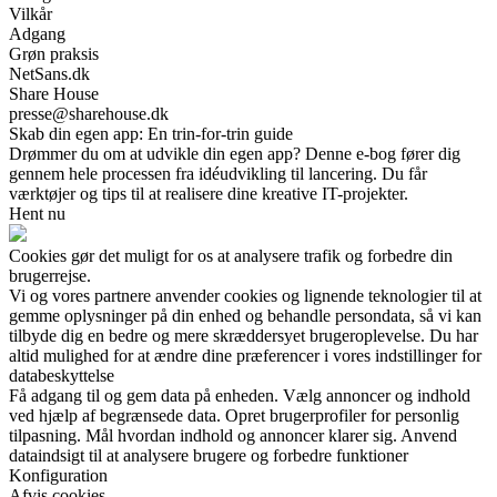
Vilkår
Adgang
Grøn praksis
NetSans.dk
Share House
presse@sharehouse.dk
Skab din egen app: En trin-for-trin guide
Drømmer du om at udvikle din egen app? Denne e-bog fører dig
gennem hele processen fra idéudvikling til lancering. Du får
værktøjer og tips til at realisere dine kreative IT-projekter.
Hent nu
Cookies gør det muligt for os at analysere trafik og forbedre din
brugerrejse.
Vi og vores partnere anvender cookies og lignende teknologier til at
gemme oplysninger på din enhed og behandle persondata, så vi kan
tilbyde dig en bedre og mere skræddersyet brugeroplevelse. Du har
altid mulighed for at ændre dine præferencer i vores indstillinger for
databeskyttelse
Få adgang til og gem data på enheden. Vælg annoncer og indhold
ved hjælp af begrænsede data. Opret brugerprofiler for personlig
tilpasning. Mål hvordan indhold og annoncer klarer sig. Anvend
dataindsigt til at analysere brugere og forbedre funktioner
Konfiguration
Afvis cookies