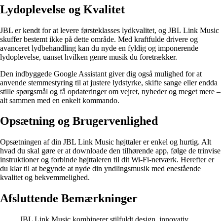
Lydoplevelse og Kvalitet
JBL er kendt for at levere førsteklasses lydkvalitet, og JBL Link Music
skuffer bestemt ikke på dette område. Med kraftfulde drivere og
avanceret lydbehandling kan du nyde en fyldig og imponerende
lydoplevelse, uanset hvilken genre musik du foretrækker.
Den indbyggede Google Assistant giver dig også mulighed for at
anvende stemmestyring til at justere lydstyrke, skifte sange eller endda
stille spørgsmål og få opdateringer om vejret, nyheder og meget mere –
alt sammen med en enkelt kommando.
Opsætning og Brugervenlighed
Opsætningen af din JBL Link Music højttaler er enkel og hurtig. Alt
hvad du skal gøre er at downloade den tilhørende app, følge de trinvise
instruktioner og forbinde højttaleren til dit Wi-Fi-netværk. Herefter er
du klar til at begynde at nyde din yndlingsmusik med enestående
kvalitet og bekvemmelighed.
Afsluttende Bemærkninger
JBL Link Music kombinerer stilfuldt design, innovativ