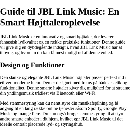
Guide til JBL Link Music: En
Smart Højttaleroplevelse
JBL Link Music er en innovativ og smart højttaler, der leverer
fantastisk lydkvalitet og en række praktiske funktioner. Denne guide
vil give dig en dybdegående indsigt i, hvad JBL Link Music har at
tilbyde, og hvordan du kan få mest muligt ud af denne enhed.
Design og Funktioner
Den slanke og elegante JBL Link Music højttaler passer perfekt ind i
ethvert moderne hjem. Den er designet med fokus på både æstetik og
funktionalitet. Denne smarte højttaler giver dig mulighed for at streame
din yndlingsmusik trådløst via Bluetooth eller Wi-Fi.
Med stemmestyring kan du nemt styre din musikafspilning og få
adgang til en lang række online tjenester såsom Spotify, Google Play
Music og mange flere. Du kan også bruge stemmestyring til at styre
andre smarte enheder i dit hjem, hvilket gør JBL Link Music til det
ideelle centralt placerede lyd- og styringshub.