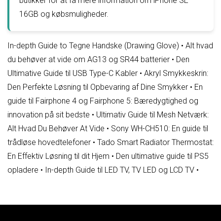
butikker for at få mere information om iPhone SE
16GB og købsmuligheder.
In-depth Guide to Tegne Handske (Drawing Glove)
•
Alt hvad
du behøver at vide om AG13 og SR44 batterier
•
Den
Ultimative Guide til USB Type-C Kabler
•
Akryl Smykkeskrin:
Den Perfekte Løsning til Opbevaring af Dine Smykker
•
En
guide til Fairphone 4 og Fairphone 5: Bæredygtighed og
innovation på sit bedste
•
Ultimativ Guide til Mesh Netværk:
Alt Hvad Du Behøver At Vide
•
Sony WH-CH510: En guide til
trådløse hovedtelefoner
•
Tado Smart Radiator Thermostat:
En Effektiv Løsning til dit Hjem
•
Den ultimative guide til PS5
opladere
•
In-depth Guide til LED TV, TV LED og LCD TV
•