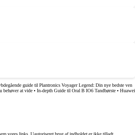
bdegående guide til Plantronics Voyager Legend: Din nye bedste ven
u behøver at vide
•
In-depth Guide til Oral B IO6 Tandbørste
•
Huawei
 vores links. Uautoriseret brug af indholdet er ikke tilladt.