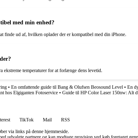
tibel med min enhed?
t finde ud af, hvilken oplader der er kompatibel med din iPhone.
ader?
 ekstreme temperaturer for at forlænge dens levetid.
ring
•
En omfattende guide til Bang & Olufsen Beosound Level
•
En dy
int hos Elgiganten Fotoservice
•
Guide til HP Color Laser 150nw: Alt d
terest
TikTok
Mail
RSS
 køber via links på denne hjemmeside.
med udvalgte partnere og kan modtage provision ved køb foretaget gennem