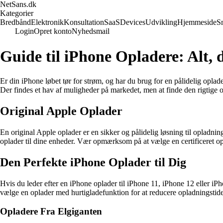
NetSans.dk
Kategorier
Bredbånd
Elektronik
Konsultation
SaaS
Devices
Udvikling
Hjemmeside
S
Login
Opret konto
Nyhedsmail
Guide til iPhone Opladere: Alt, 
Er din iPhone løbet tør for strøm, og har du brug for en pålidelig opla
Der findes et hav af muligheder på markedet, men at finde den rigtige 
Original Apple Oplader
En original Apple oplader er en sikker og pålidelig løsning til opladni
oplader til dine enheder. Vær opmærksom på at vælge en certificeret op
Den Perfekte iPhone Oplader til Dig
Hvis du leder efter en iPhone oplader til iPhone 11, iPhone 12 eller i
vælge en oplader med hurtigladefunktion for at reducere opladningstide
Opladere Fra Elgiganten