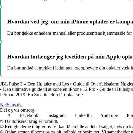
Hvordan ved jeg, om min iPhone oplader er kompa
Du bør tjekke enhedens manual eller producentens hjemmeside for a
Hvordan forlænger jeg levetiden på min Apple opl
Du bør undgå at trække i ledningen og opbevare din oplader væk fra
JBL Pulse 3 – Den Højtaler med Lys
•
Guide til Overfaldsalarm Nøgle
•
Den ultimative guide til at købe en iPhone 12 Pro
•
Guide til Billedpr
P Smart 2019: En Smarttelefon i Topklasse
•
NetSans.dk
Del og vis omsorg
X
Facebook
Instagram
LinkedIn
YouTube
Pin
© Uautoriseret brug er forbudt.
© Rettighederne tilhører os. Vi kan få en lille andel af salget, hvis du
© Ophavsretten tilhører os og alt indhold er beskyttet. Vi samarbejder 