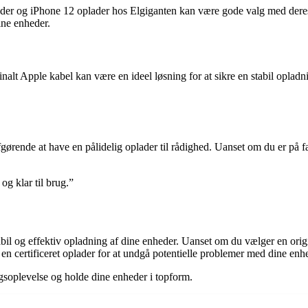
ader og iPhone 12 oplader hos Elgiganten kan være gode valg med dere
dine enheder.
inalt Apple kabel kan være en ideel løsning for at sikre en stabil oplad
fgørende at have en pålidelig oplader til rådighed. Uanset om du er på fa
og klar til brug.”
abil og effektiv opladning af dine enheder. Uanset om du vælger en origi
e en certificeret oplader for at undgå potentielle problemer med dine enh
soplevelse og holde dine enheder i topform.