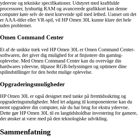
ydeevne og tekniske specifikationer. Udstyret med kraftfulde
processorer, lynhurtig RAM og avancerede grafikkort kan denne
computer køre selv de mest krævende spil med lethed. Uanset om det
er AAA-titler eller VR-spil, vil HP Omen 30L kunne klare det hele
uden problemer.
Omen Command Center
Et af de unikke træk ved HP Omen 30L er Omen Command Center-
softwaren, der giver dig mulighed for at finjustere din gaming-
oplevelse. Med Omen Command Center kan du overvåge din
hardwares ydeevne, tilpasse RGB-belysningen og optimere dine
spilindstillinger for den bedst mulige oplevelse.
Opgraderingsmuligheder
HP Omen 30L er også designet med tanke på fremtidssikring og
opgraderingsmuligheder. Med let adgang til komponenterne kan du
nemt opgradere din computer, når du har brug for ekstra ydeevne.
Dette gør HP Omen 30L til en langtidsholdbar investering for gamere,
der ønsker at være med på den teknologiske udvikling.
Sammenfatning