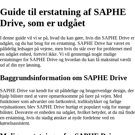
Guide til erstatning af SAPHE
Drive, som er udgået
I denne guide vil vi se på, hvad du kan gøre, hvis din SAPHE Drive er
udgået, og du har brug for en erstatning. SAPHE Drive har været en
pålidelig ledsager på vejene, men hvis du står over for problemet med
en udgået enhed, fortvivl ikke. Vi vil gennemgå nogle mulige
erstatninger for SAPHE Drive og hvordan du kan få maksimal værdi
ud af din nye løsning.
Baggrundsinformation om SAPHE Drive
SAPHE Drive var kendt for sit pålidelige og brugervenlige design, der
hjalp bilister med at være opmærksomme på farer på vejen. Med
funktioner som advarsler om fartkontrol, trafikulykker og farlige
vejsituationer, blev SAPHE Drive hurtigt et populært valg for mange
bilister. Desværre er enheden nu udgået, hvilket betyder, at du må finde
en erstatning, hvis du stadig ønsker at nyde fordelene ved en
kørselsassistent.