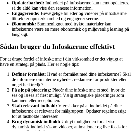
Opdaterbarhed:
Indholdet på infoskærme kan nemt opdateres,
så du altid kan vise den seneste information.
Engagerende:
Bevægelige billeder og videoer på infoskærme
tiltrækker opmærksomhed og engagerer seerne.
Økonomisk:
Sammenlignet med trykte materialer kan
infoskærme være en mere økonomisk og miljøvenlig løsning på
lang sigt.
Sådan bruger du Infoskærme effektivt
For at drage fordel af infoskærme i din virksomhed er det vigtigt at
have en strategi på plads. Her er nogle tips:
Definér formålet:
Hvad er formålet med dine infoskærme? Skal
de informere om interne nyheder, reklamere for produkter eller
noget helt tredje?
Få øje på placering:
Placér dine infoskærme et sted, hvor de
ses og læses af flest muligt. Vælg strategiske placeringer som
kantinen eller receptionen.
Skab relevant indhold:
Vær sikker på at indholdet på dine
infoskærme er relevant for målgruppen. Opdater regelmæssigt
for at fastholde interessen.
Brug dynamisk indhold:
Udnyt muligheden for at vise
dynamisk indhold såsom videoer, animationer og live feeds for