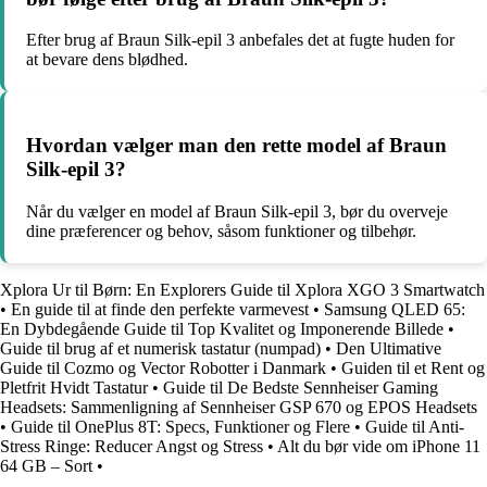
Efter brug af Braun Silk-epil 3 anbefales det at fugte huden for
at bevare dens blødhed.
Hvordan vælger man den rette model af Braun
Silk-epil 3?
Når du vælger en model af Braun Silk-epil 3, bør du overveje
dine præferencer og behov, såsom funktioner og tilbehør.
Xplora Ur til Børn: En Explorers Guide til Xplora XGO 3 Smartwatch
•
En guide til at finde den perfekte varmevest
•
Samsung QLED 65:
En Dybdegående Guide til Top Kvalitet og Imponerende Billede
•
Guide til brug af et numerisk tastatur (numpad)
•
Den Ultimative
Guide til Cozmo og Vector Robotter i Danmark
•
Guiden til et Rent og
Pletfrit Hvidt Tastatur
•
Guide til De Bedste Sennheiser Gaming
Headsets: Sammenligning af Sennheiser GSP 670 og EPOS Headsets
•
Guide til OnePlus 8T: Specs, Funktioner og Flere
•
Guide til Anti-
Stress Ringe: Reducer Angst og Stress
•
Alt du bør vide om iPhone 11
64 GB – Sort
•