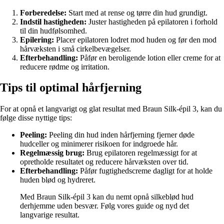
Forberedelse:
Start med at rense og tørre din hud grundigt.
Indstil hastigheden:
Juster hastigheden på epilatoren i forhold
til din hudfølsomhed.
Epilering:
Placer epilatoren lodret mod huden og før den mod
hårvæksten i små cirkelbevægelser.
Efterbehandling:
Påfør en beroligende lotion eller creme for at
reducere rødme og irritation.
Tips til optimal hårfjerning
For at opnå et langvarigt og glat resultat med Braun Silk-épil 3, kan du
følge disse nyttige tips:
Peeling:
Peeling din hud inden hårfjerning fjerner døde
hudceller og minimerer risikoen for indgroede hår.
Regelmæssig brug:
Brug epilatoren regelmæssigt for at
opretholde resultatet og reducere hårvæksten over tid.
Efterbehandling:
Påfør fugtighedscreme dagligt for at holde
huden blød og hydreret.
Med Braun Silk-épil 3 kan du nemt opnå silkeblød hud
derhjemme uden besvær. Følg vores guide og nyd det
langvarige resultat.