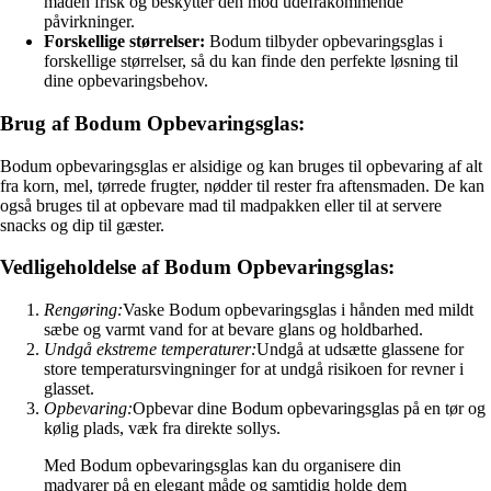
maden frisk og beskytter den mod udefrakommende
påvirkninger.
Forskellige størrelser:
Bodum tilbyder opbevaringsglas i
forskellige størrelser, så du kan finde den perfekte løsning til
dine opbevaringsbehov.
Brug af Bodum Opbevaringsglas:
Bodum opbevaringsglas er alsidige og kan bruges til opbevaring af alt
fra korn, mel, tørrede frugter, nødder til rester fra aftensmaden. De kan
også bruges til at opbevare mad til madpakken eller til at servere
snacks og dip til gæster.
Vedligeholdelse af Bodum Opbevaringsglas:
Rengøring:
Vaske Bodum opbevaringsglas i hånden med mildt
sæbe og varmt vand for at bevare glans og holdbarhed.
Undgå ekstreme temperaturer:
Undgå at udsætte glassene for
store temperatursvingninger for at undgå risikoen for revner i
glasset.
Opbevaring:
Opbevar dine Bodum opbevaringsglas på en tør og
kølig plads, væk fra direkte sollys.
Med Bodum opbevaringsglas kan du organisere din
madvarer på en elegant måde og samtidig holde dem