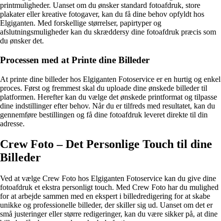
printmuligheder. Uanset om du ønsker standard fotoafdruk, store
plakater eller kreative fotogaver, kan du få dine behov opfyldt hos
Elgiganten. Med forskellige størrelser, papirtyper og
afslutningsmuligheder kan du skræddersy dine fotoafdruk præcis som
du ønsker det.
Processen med at Printe dine Billeder
At printe dine billeder hos Elgiganten Fotoservice er en hurtig og enkel
proces. Først og fremmest skal du uploade dine ønskede billeder til
platformen. Herefter kan du vælge det ønskede printformat og tilpasse
dine indstillinger efter behov. Når du er tilfreds med resultatet, kan du
gennemføre bestillingen og få dine fotoafdruk leveret direkte til din
adresse.
Crew Foto – Det Personlige Touch til dine
Billeder
Ved at vælge Crew Foto hos Elgiganten Fotoservice kan du give dine
fotoafdruk et ekstra personligt touch. Med Crew Foto har du mulighed
for at arbejde sammen med en ekspert i billedredigering for at skabe
unikke og professionelle billeder, der skiller sig ud. Uanset om det er
små justeringer eller større redigeringer, kan du være sikker på, at dine