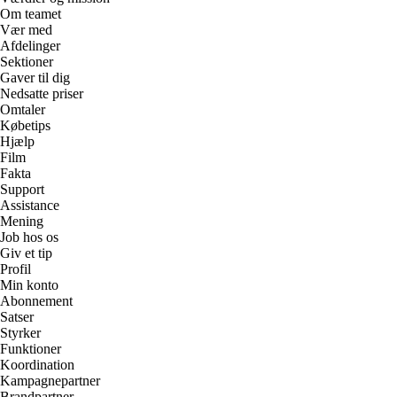
Om teamet
Vær med
Afdelinger
Sektioner
Gaver til dig
Nedsatte priser
Omtaler
Købetips
Hjælp
Film
Fakta
Support
Assistance
Mening
Job hos os
Giv et tip
Profil
Min konto
Abonnement
Satser
Styrker
Funktioner
Koordination
Kampagnepartner
Brandpartner