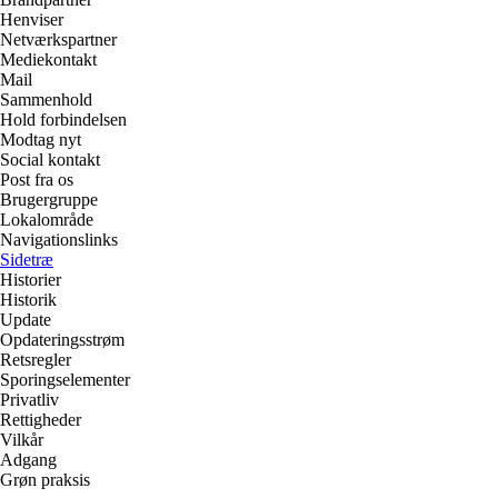
Henviser
Netværkspartner
Mediekontakt
Mail
Sammenhold
Hold forbindelsen
Modtag nyt
Social kontakt
Post fra os
Brugergruppe
Lokalområde
Navigationslinks
Sidetræ
Historier
Historik
Update
Opdateringsstrøm
Retsregler
Sporingselementer
Privatliv
Rettigheder
Vilkår
Adgang
Grøn praksis