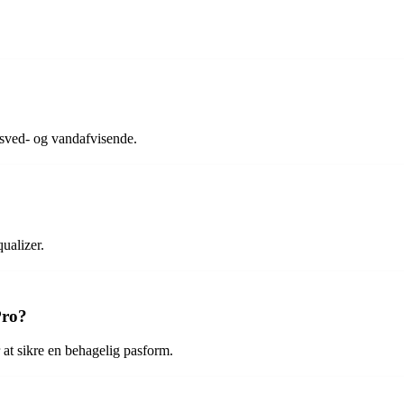
r sved- og vandafvisende.
ualizer.
Pro?
r at sikre en behagelig pasform.