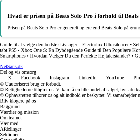
Hvad er prisen på Beats Solo Pro i forhold til Beats
Prisen på Beats Solo Pro er generelt højere end Beats Solo på grund
Guide til at vælge den bedste støvsuger – Electrolux Ultrasilencer
•
Sel
tabt PS5
•
Xbox One S: En Dybdegående Guide til Den Populære Kon
Smartphones
•
Hvordan Vælger Du den Perfekte Højtalerstander?
•
Gu
NetSans.dk
Del og vis omsorg
X
Facebook
Instagram
LinkedIn
YouTube
Pin
© Uautoriseret brug er forbudt.
© Rettighederne tilhører os. Vi kan få en lille andel af salget, hvis du
© Ophavsretten tilhører os og alt indhold er beskyttet. Vi samarbejder 
Bliv klogere på os
Baggrund
Værdier og mission
Om teamet
Vær med
Afdelinger
Sektioner