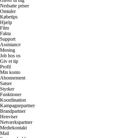
Gaver til dig
Nedsatte priser
Omtaler
Købetips
Hjælp
Film
Fakta
Support
Assistance
Mening
Job hos os
Giv et tip
Profil
Min konto
Abonnement
Satser
Styrker
Funktioner
Koordination
Kampagnepartner
Brandpartner
Henviser
Netværkspartner
Mediekontakt
Mail