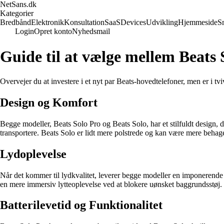
NetSans.dk
Kategorier
Bredbånd
Elektronik
Konsultation
SaaS
Devices
Udvikling
Hjemmeside
S
Login
Opret konto
Nyhedsmail
Guide til at vælge mellem Beats 
Overvejer du at investere i et nyt par Beats-hovedtelefoner, men er i tv
Design og Komfort
Begge modeller, Beats Solo Pro og Beats Solo, har et stilfuldt design,
transportere. Beats Solo er lidt mere polstrede og kan være mere behage
Lydoplevelse
Når det kommer til lydkvalitet, leverer begge modeller en imponerende 
en mere immersiv lytteoplevelse ved at blokere uønsket baggrundsstøj.
Batterilevetid og Funktionalitet