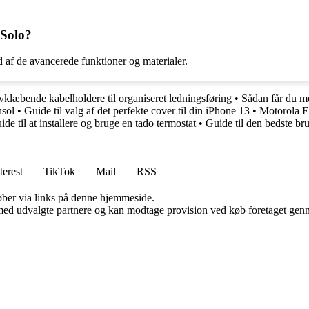
 Solo?
 af de avancerede funktioner og materialer.
vklæbende kabelholdere til organiseret ledningsføring
•
Sådan får du me
sol
•
Guide til valg af det perfekte cover til din iPhone 13
•
Motorola E
ide til at installere og bruge en tado termostat
•
Guide til den bedste b
terest
TikTok
Mail
RSS
 køber via links på denne hjemmeside.
med udvalgte partnere og kan modtage provision ved køb foretaget gennem