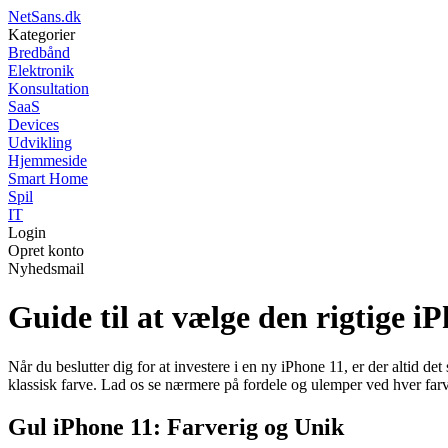
NetSans.dk
Kategorier
Bredbånd
Elektronik
Konsultation
SaaS
Devices
Udvikling
Hjemmeside
Smart Home
Spil
IT
Login
Opret konto
Nyhedsmail
Guide til at vælge den rigtige i
Når du beslutter dig for at investere i en ny iPhone 11, er der altid 
klassisk farve. Lad os se nærmere på fordele og ulemper ved hver farve,
Gul iPhone 11: Farverig og Unik