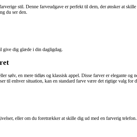
verige stil. Denne farveudgave er perfekt til dem, der ønsker at skille s
ang du ser den.
il give dig glæde i din dagligdag.
ret
ler sølv, en mere tidløs og klassisk appel. Disse farver er elegante og n
er til enhver situation, kan en standard farve være det rigtige valg for d
velser, eller om du foretrækker at skille dig ud med en farverig telefon.