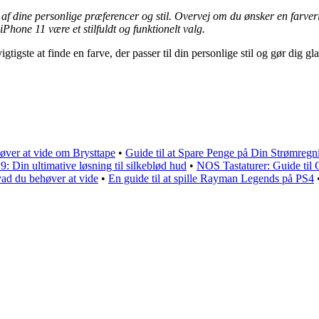
 dine personlige præferencer og stil. Overvej om du ønsker en farverig 
iPhone 11 være et stilfuldt og funktionelt valg.
tigste at finde en farve, der passer til din personlige stil og gør dig gl
øver at vide om Brysttape
•
Guide til at Spare Penge på Din Strømreg
9: Din ultimative løsning til silkeblød hud
•
NOS Tastaturer: Guide til
vad du behøver at vide
•
En guide til at spille Rayman Legends på PS4