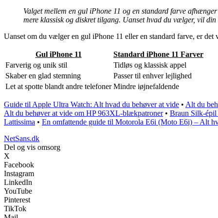
Valget mellem en gul iPhone 11 og en standard farve afhænger af
mere klassisk og diskret tilgang. Uanset hvad du vælger, vil din 
Uanset om du vælger en gul iPhone 11 eller en standard farve, er det vig
Gul iPhone 11
Standard iPhone 11 Farver
Farverig og unik stil
Tidløs og klassisk appel
Skaber en glad stemning
Passer til enhver lejlighed
Let at spotte blandt andre telefoner
Mindre iøjnefaldende
Guide til Apple Ultra Watch: Alt hvad du behøver at vide
•
Alt du beh
Alt du behøver at vide om HP 963XL-blækpatroner
•
Braun Silk-épil 
Lattissima
•
En omfattende guide til Motorola E6i (Moto E6i) – Alt h
NetSans.dk
Del og vis omsorg
X
Facebook
Instagram
LinkedIn
YouTube
Pinterest
TikTok
Mail