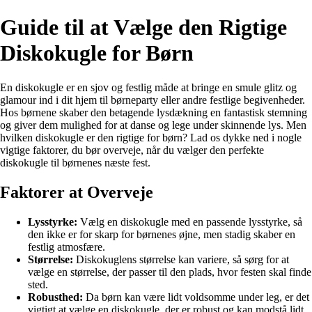
Guide til at Vælge den Rigtige
Diskokugle for Børn
En diskokugle er en sjov og festlig måde at bringe en smule glitz og
glamour ind i dit hjem til børneparty eller andre festlige begivenheder.
Hos børnene skaber den betagende lysdækning en fantastisk stemning
og giver dem mulighed for at danse og lege under skinnende lys. Men
hvilken diskokugle er den rigtige for børn? Lad os dykke ned i nogle
vigtige faktorer, du bør overveje, når du vælger den perfekte
diskokugle til børnenes næste fest.
Faktorer at Overveje
Lysstyrke:
Vælg en diskokugle med en passende lysstyrke, så
den ikke er for skarp for børnenes øjne, men stadig skaber en
festlig atmosfære.
Størrelse:
Diskokuglens størrelse kan variere, så sørg for at
vælge en størrelse, der passer til den plads, hvor festen skal finde
sted.
Robusthed:
Da børn kan være lidt voldsomme under leg, er det
vigtigt at vælge en diskokugle, der er robust og kan modstå lidt