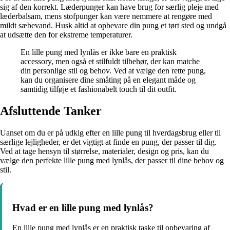
sig af den korrekt. Læderpunger kan have brug for særlig pleje med
læderbalsam, mens stofpunger kan være nemmere at rengøre med
mildt sæbevand. Husk altid at opbevare din pung et tørt sted og undgå
at udsætte den for ekstreme temperaturer.
En lille pung med lynlås er ikke bare en praktisk
accessory, men også et stilfuldt tilbehør, der kan matche
din personlige stil og behov. Ved at vælge den rette pung,
kan du organisere dine småting på en elegant måde og
samtidig tilføje et fashionabelt touch til dit outfit.
Afsluttende Tanker
Uanset om du er på udkig efter en lille pung til hverdagsbrug eller til
særlige lejligheder, er det vigtigt at finde en pung, der passer til dig.
Ved at tage hensyn til størrelse, materialer, design og pris, kan du
vælge den perfekte lille pung med lynlås, der passer til dine behov og
stil.
Hvad er en lille pung med lynlås?
En lille pung med lynlås er en praktisk taske til opbevaring af