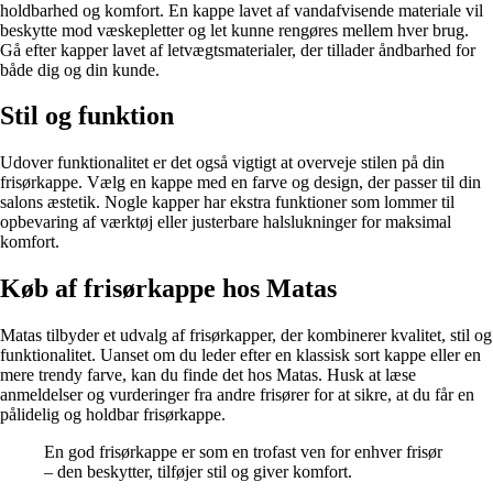
holdbarhed og komfort. En kappe lavet af vandafvisende materiale vil
beskytte mod væskepletter og let kunne rengøres mellem hver brug.
Gå efter kapper lavet af letvægtsmaterialer, der tillader åndbarhed for
både dig og din kunde.
Stil og funktion
Udover funktionalitet er det også vigtigt at overveje stilen på din
frisørkappe. Vælg en kappe med en farve og design, der passer til din
salons æstetik. Nogle kapper har ekstra funktioner som lommer til
opbevaring af værktøj eller justerbare halslukninger for maksimal
komfort.
Køb af frisørkappe hos Matas
Matas tilbyder et udvalg af frisørkapper, der kombinerer kvalitet, stil og
funktionalitet. Uanset om du leder efter en klassisk sort kappe eller en
mere trendy farve, kan du finde det hos Matas. Husk at læse
anmeldelser og vurderinger fra andre frisører for at sikre, at du får en
pålidelig og holdbar frisørkappe.
En god frisørkappe er som en trofast ven for enhver frisør
– den beskytter, tilføjer stil og giver komfort.