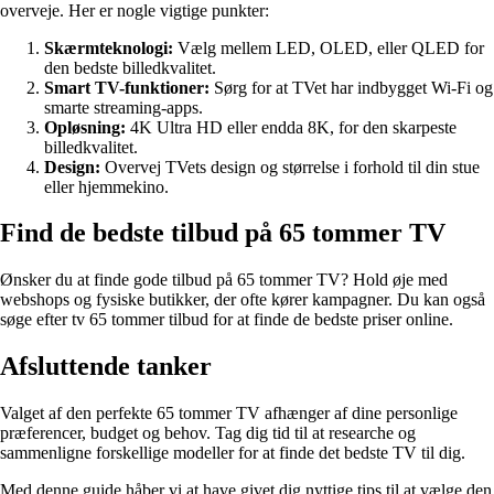
overveje. Her er nogle vigtige punkter:
Skærmteknologi:
Vælg mellem LED, OLED, eller QLED for
den bedste billedkvalitet.
Smart TV-funktioner:
Sørg for at TVet har indbygget Wi-Fi og
smarte streaming-apps.
Opløsning:
4K Ultra HD eller endda 8K, for den skarpeste
billedkvalitet.
Design:
Overvej TVets design og størrelse i forhold til din stue
eller hjemmekino.
Find de bedste tilbud på 65 tommer TV
Ønsker du at finde gode tilbud på 65 tommer TV? Hold øje med
webshops og fysiske butikker, der ofte kører kampagner. Du kan også
søge efter tv 65 tommer tilbud for at finde de bedste priser online.
Afsluttende tanker
Valget af den perfekte 65 tommer TV afhænger af dine personlige
præferencer, budget og behov. Tag dig tid til at researche og
sammenligne forskellige modeller for at finde det bedste TV til dig.
Med denne guide håber vi at have givet dig nyttige tips til at vælge den