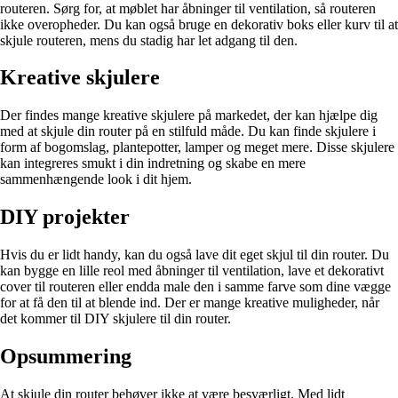
routeren. Sørg for, at møblet har åbninger til ventilation, så routeren
ikke overopheder. Du kan også bruge en dekorativ boks eller kurv til at
skjule routeren, mens du stadig har let adgang til den.
Kreative skjulere
Der findes mange kreative skjulere på markedet, der kan hjælpe dig
med at skjule din router på en stilfuld måde. Du kan finde skjulere i
form af bogomslag, plantepotter, lamper og meget mere. Disse skjulere
kan integreres smukt i din indretning og skabe en mere
sammenhængende look i dit hjem.
DIY projekter
Hvis du er lidt handy, kan du også lave dit eget skjul til din router. Du
kan bygge en lille reol med åbninger til ventilation, lave et dekorativt
cover til routeren eller endda male den i samme farve som dine vægge
for at få den til at blende ind. Der er mange kreative muligheder, når
det kommer til DIY skjulere til din router.
Opsummering
At skjule din router behøver ikke at være besværligt. Med lidt