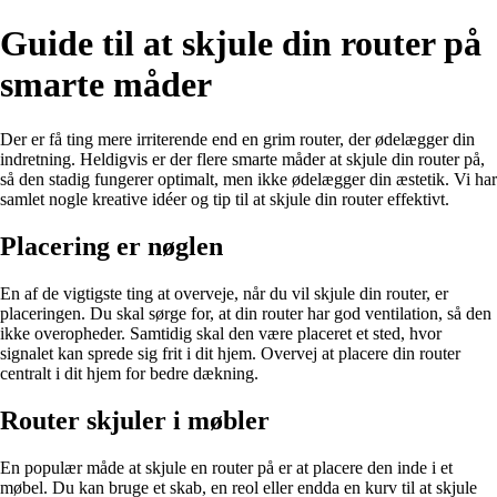
Guide til at skjule din router på
smarte måder
Der er få ting mere irriterende end en grim router, der ødelægger din
indretning. Heldigvis er der flere smarte måder at skjule din router på,
så den stadig fungerer optimalt, men ikke ødelægger din æstetik. Vi har
samlet nogle kreative idéer og tip til at skjule din router effektivt.
Placering er nøglen
En af de vigtigste ting at overveje, når du vil skjule din router, er
placeringen. Du skal sørge for, at din router har god ventilation, så den
ikke overopheder. Samtidig skal den være placeret et sted, hvor
signalet kan sprede sig frit i dit hjem. Overvej at placere din router
centralt i dit hjem for bedre dækning.
Router skjuler i møbler
En populær måde at skjule en router på er at placere den inde i et
møbel. Du kan bruge et skab, en reol eller endda en kurv til at skjule