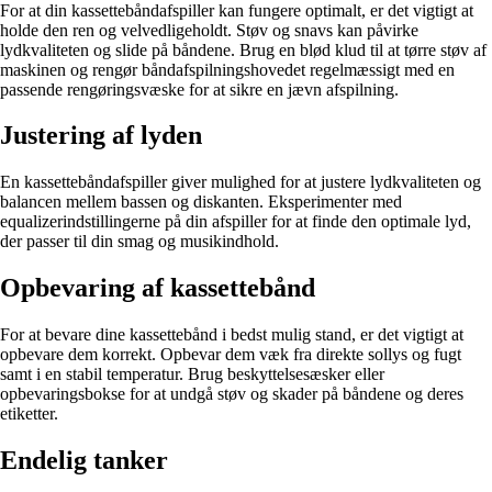
For at din kassettebåndafspiller kan fungere optimalt, er det vigtigt at
holde den ren og velvedligeholdt. Støv og snavs kan påvirke
lydkvaliteten og slide på båndene. Brug en blød klud til at tørre støv af
maskinen og rengør båndafspilningshovedet regelmæssigt med en
passende rengøringsvæske for at sikre en jævn afspilning.
Justering af lyden
En kassettebåndafspiller giver mulighed for at justere lydkvaliteten og
balancen mellem bassen og diskanten. Eksperimenter med
equalizerindstillingerne på din afspiller for at finde den optimale lyd,
der passer til din smag og musikindhold.
Opbevaring af kassettebånd
For at bevare dine kassettebånd i bedst mulig stand, er det vigtigt at
opbevare dem korrekt. Opbevar dem væk fra direkte sollys og fugt
samt i en stabil temperatur. Brug beskyttelsesæsker eller
opbevaringsbokse for at undgå støv og skader på båndene og deres
etiketter.
Endelig tanker