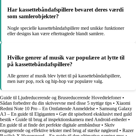
Har kassettebåndafspillere bevaret deres værdi
som samlerobjekter?
Nogle specielle kassettebåndafspillere med unikke funktioner
eller designs kan være eftertragtede blandt samlere.
Hvilke genrer af musik var populære at lytte til
på kassettebåndafspillere?
Alle genrer af musik blev lyttet til på kassettebåndafspillere,
men især pop, rock og hip-hop var populære valg.
Guide til Ljudreducerende og Brusreducerende Hovedtelefoner
•
Sådan forbedrer du din skriveevne med disse 5 nyttige tips
•
Xiaomi
Redmi Note 10 Pro – En Omfattende Anmeldelse
•
Samsung Galaxy
A3 – En guide til Elgiganten
•
Gør dit spisebord eksklusivt med guld
bestik
•
Guide til brug af inspektionskamera med Android-enheder
•
En guide til at finde det perfekte digitale armbåndsur
•
Skriv
engagerende og effektive tekster med brug af stærke nøgleord
•
Razer
Basilisk X Hyperspeed – En guide til den ultimative gaming mus
•