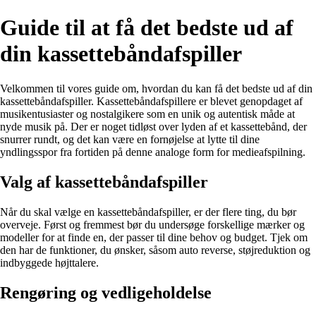
Guide til at få det bedste ud af
din kassettebåndafspiller
Velkommen til vores guide om, hvordan du kan få det bedste ud af din
kassettebåndafspiller. Kassettebåndafspillere er blevet genopdaget af
musikentusiaster og nostalgikere som en unik og autentisk måde at
nyde musik på. Der er noget tidløst over lyden af et kassettebånd, der
snurrer rundt, og det kan være en fornøjelse at lytte til dine
yndlingsspor fra fortiden på denne analoge form for medieafspilning.
Valg af kassettebåndafspiller
Når du skal vælge en kassettebåndafspiller, er der flere ting, du bør
overveje. Først og fremmest bør du undersøge forskellige mærker og
modeller for at finde en, der passer til dine behov og budget. Tjek om
den har de funktioner, du ønsker, såsom auto reverse, støjreduktion og
indbyggede højttalere.
Rengøring og vedligeholdelse